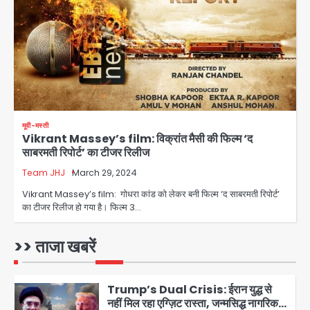
Team JHJ
3
28 साल बाद कानून के शिकंजे में आया हत्या का
फरार आरोपी
Team JHJ
मूवी-मस्ती
Vikrant Massey’s film: विक्रांत मैसी की फिल्म ‘द
4
साबरमती रिपोर्ट’ का टीजर रिलीज
Team JHJ
March 29, 2024
डबल मर्डर का मुख्य साजिशकर्ता क्राइम ब्रांच
Vikrant Massey’s film: गोधरा कांड को लेकर बनी फिल्म ‘द साबरमती रिपोर्ट’
के हत्थे
का टीजर रिलीज हो गया है। फिल्म 3…
Team JHJ
>> ताजा खबरें
5
Trump’s Dual Crisis: ईरान युद्ध से
नहीं मिल रहा एग्ज़िट रास्ता, जन्मसिद्ध नागरिकता