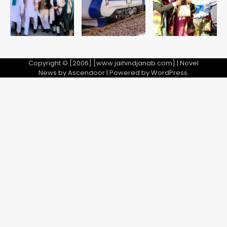
5
Copyright © [2006] [www.jaihindjanab.com] | Novel
News by
Ascendoor
| Powered by
WordPress
.