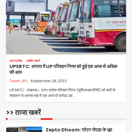
Parshvanath Building
Shooting: सिक्योरिटी गार्ड की गोली से 17
वर्षीय किशोर की मौत
Avinash Kumar
3
Air India Phuket Delhi flight:
कैप्टन का डोप टेस्ट पॉजिटिव, 17 घायल;
DGCA जांच जारी
Avinash Kumar
4
उत्तर प्रदेश
ब्रेकिंग खबरें
UPSRTC: अगस्त में UP परिवहन निगम को हुई एक अरब से अधिक
Baramati Airport Plane Crash:
की आय
रनवे पर ट्रेनी विमान क्रैश, जांच शुरू
Team JHJ
September 28, 2023
Avinash Kumar
5
UPSRTC: लखनऊ। उत्तर प्रदेश परिवहन निगम (यूपीएसआरटीसी) को बसों के
संचालन से अगस्त माह में एक अरब दो करोड़ 38…
Shaheen Bagh News: बारिश के बाद
शाहीन बाग में जलभराव और गड्ढे, सीवर काम से
लोग परेशान
>> ताजा खबरें
Avinash Kumar
1
Zepto Dhoom: ग्रेटर नोएडा के धूम