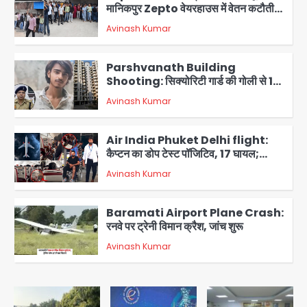
मानिकपुर Zepto वेयरहाउस में वेतन कटौती
को लेकर 100 से ज्यादा कर्मचारियों का विरोध
Avinash Kumar
प्रदर्शन
2
Parshvanath Building
Shooting: सिक्योरिटी गार्ड की गोली से 17
वर्षीय किशोर की मौत
Avinash Kumar
3
Air India Phuket Delhi flight:
कैप्टन का डोप टेस्ट पॉजिटिव, 17 घायल;
DGCA जांच जारी
Avinash Kumar
4
Baramati Airport Plane Crash:
रनवे पर ट्रेनी विमान क्रैश, जांच शुरू
Avinash Kumar
5
Shaheen Bagh News: बारिश के बाद
शाहीन बाग में जलभराव और गड्ढे, सीवर काम से