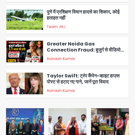
पुणे में प्रशिक्षण विमान हादसे का शिकार, कोई
हताहत नहीं
Team JHJ
3
Greater Noida Gas
Connection Fraud: बुजुर्ग से वीडियो
कॉल पर 9.77 लाख की साइबर फ्रॉड
Avinash Kumar
4
Taylor Swift: ट्रंप कैंपेन-व्हाइट हाउस
पोस्ट से हटाए गए गाने, जानें पूरा विवाद
Avinash Kumar
5
Air India Phuket Delhi flight:
कैप्टन का डोप टेस्ट पॉजिटिव, 17 घायल;
DGCA जांच जारी
Avinash Kumar
1