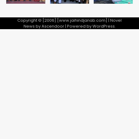
Copyright © [2006] [www.jaihindjanab.com] | Novel
News by
Ascendoor
| Powered by
WordPress
.