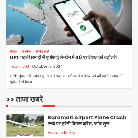
Team JHJ
3
Greater Noida Gas
Connection Fraud: बुजुर्ग से वीडियो
कॉल पर 9.77 लाख की साइबर फ्रॉड
Avinash Kumar
4
Taylor Swift: ट्रंप कैंपेन-व्हाइट हाउस
दिल्ली
बिजनेस
ब्रेकिंग खबरें
UPI: पहली छमाही में यूपीआई लेनदेन में 40 प्रतिशत की बढ़ोतरी
पोस्ट से हटाए गए गाने, जानें पूरा विवाद
Team JHJ
October 10, 2024
Avinash Kumar
5
UPI: मुंबई : ऑनलाइन भुगतान में तेजी की बदौलत देश में इस वर्ष की पहली छमाही में
यूपीआई से किया…
Air India Phuket Delhi flight:
कैप्टन का डोप टेस्ट पॉजिटिव, 17 घायल;
DGCA जांच जारी
>> ताजा खबरें
Avinash Kumar
1
Baramati Airport Plane Crash:
रनवे पर ट्रेनी विमान क्रैश, जांच शुरू
Avinash Kumar
2