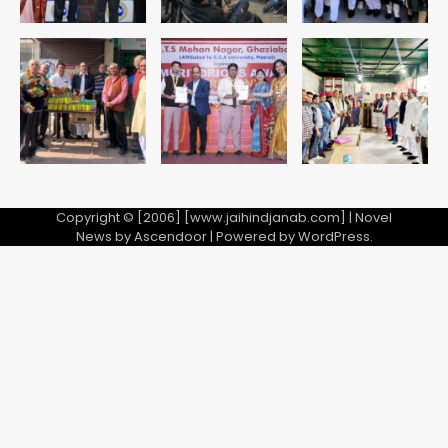
Copyright © [2006] [www.jaihindjanab.com] | Novel
News by
Ascendoor
| Powered by
WordPress
.