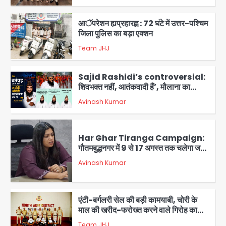
3
आॅपरेशन ह्यप्रहारह्ण : 72 घंटे में उत्तर-पश्चिम
जिला पुलिस का बड़ा एक्शन
Team JHJ
4
Sajid Rashidi’s controversial:
शिवभक्त नहीं, आतंकवादी हैं’, मौलाना का
कांवड़ियों पर विवादित बयान, BJP विधायक ने
Avinash Kumar
कराई FIR, NSA की मांग
5
Har Ghar Tiranga Campaign:
गौतमबुद्धनगर में 9 से 17 अगस्त तक चलेगा जन-
जागरूकता महाअभियान, डीएम ने की समीक्षा
Avinash Kumar
बैठक
1
एंटी-बर्गलरी सेल की बड़ी कामयाबी, चोरी के
माल की खरीद-फरोख्त करने वाले गिरोह का
भंडाफोड़
Team JHJ