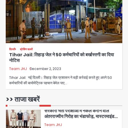
4
Sajid Rashidi’s controversial:
शिवभक्त नहीं, आतंकवादी हैं’, मौलाना का
कांवड़ियों पर विवादित बयान, BJP विधायक ने
Avinash Kumar
कराई FIR, NSA की मांग
5
Har Ghar Tiranga Campaign:
दिल्ली
ब्रेकिंग खबरें
गौतमबुद्धनगर में 9 से 17 अगस्त तक चलेगा जन-
Tihar Jail: तिहाड़ जेल ने 50 कर्मचारियों को बर्खास्तगी का दिया
जागरूकता महाअभियान, डीएम ने की समीक्षा
Avinash Kumar
नोटिस
बैठक
Team JHJ
December 2, 2023
1
Tihar Jail: नई दिल्ली। तिहाड़ जेल प्रशासन ने बड़ी कर्रवाई करते हुए अपने 50
एंटी-बर्गलरी सेल की बड़ी कामयाबी, चोरी के
कर्मचारियों की बायोमेट्रिक पहचान बेमेल पाए…
माल की खरीद-फरोख्त करने वाले गिरोह का
भंडाफोड़
Team JHJ
>> ताजा खबरें
2
सरकारी भर्ती परीक्षाओं में नकल कराने वाले
अंतरराज्यीय गिरोह का भंडाफोड़, मास्टरमाइंड
समेत 7 गिरफ्तार
Team JHJ