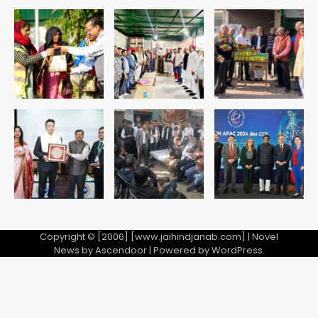
Copyright © [2006] [www.jaihindjanab.com] | Novel
News by
Ascendoor
| Powered by
WordPress
.