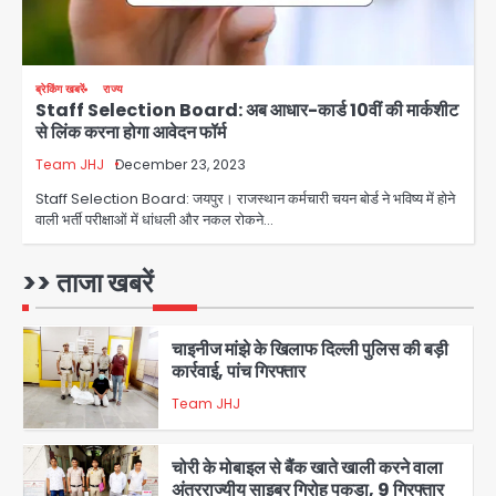
1
शेयर बाजार में निवेश के नाम पर 4.75 लाख की
ब्रेकिंग खबरें
राज्य
ठगी, आरोपी ओडिशा से गिरफ्तार
Staff Selection Board: अब आधार-कार्ड 10वीं की मार्कशीट
से लिंक करना होगा आवेदन फॉर्म
Team JHJ
Team JHJ
December 23, 2023
2
Staff Selection Board: जयपुर। राजस्थान कर्मचारी चयन बोर्ड ने भविष्य में होने
वाली भर्ती परीक्षाओं में धांधली और नकल रोकने…
34 मुकदमों में शामिल वाहन चोर गिरफ्तार, पांच
चोरी के दोपहिया बरामद
>> ताजा खबरें
Team JHJ
3
चाइनीज मांझे के खिलाफ दिल्ली पुलिस की बड़ी
कार्रवाई, पांच गिरफ्तार
Team JHJ
4
चोरी के मोबाइल से बैंक खाते खाली करने वाला
अंतरराज्यीय साइबर गिरोह पकड़ा, 9 गिरफ्तार