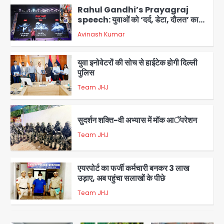
Rahul Gandhi’s Prayagraj
speech: युवाओं को ‘दर्द, डेटा, दौलत’ का
संदेश, बीजेपी का वार
Avinash Kumar
2
युवा इनोवेटरों की सोच से हाईटेक होगी दिल्ली
पुलिस
Team JHJ
3
सुदर्शन शक्ति-वी अभ्यास में मॉक आॅपरेशन
Team JHJ
4
एयरपोर्ट का फर्जी कर्मचारी बनकर 3 लाख
उड़ाए, अब पहुंचा सलाखों के पीछे
Team JHJ
5
Noida Sector-49: सेक्टर-49 में 18