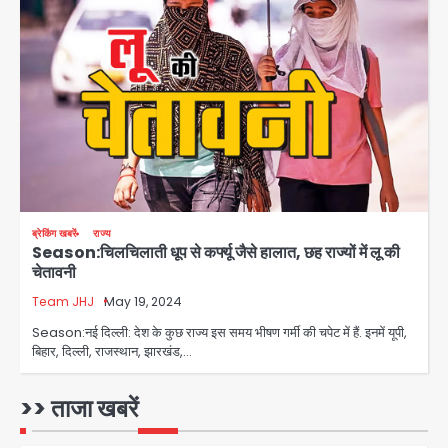
युवा इनोवेटरों की सोच से हाईटेक होगी दिल्ली
पुलिस
Team JHJ
3
सुदर्शन शक्ति-वी अभ्यास में मॉक आॅपरेशन
Team JHJ
4
ब्रेकिंग खबरें
राज्य
Season:चिलचिलाती धूप से कर्फ्यू जैसे हालात, छह राज्यों में लू की
एयरपोर्ट का फर्जी कर्मचारी बनकर 3 लाख
चेतावनी
उड़ाए, अब पहुंचा सलाखों के पीछे
Team JHJ
May 19, 2024
Team JHJ
5
Season:नई दिल्ली: देश के कुछ राज्य इस समय भीषण गर्मी की चपेट में हैं. इनमें यूपी,
बिहार, दिल्ली, राजस्थान, झारखंड,…
Noida Sector-49: सेक्टर-49 में 18
साल की मेड ने की खुदकुशी, शरीर पर नहीं मिली
कोई बाहरी
>> ताजा खबरें
Avinash Kumar
1