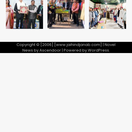
Team JHJ
5
Copyright © [2006] [www.jaihindjanab.com] | Novel
News by
Ascendoor
| Powered by
WordPress
.