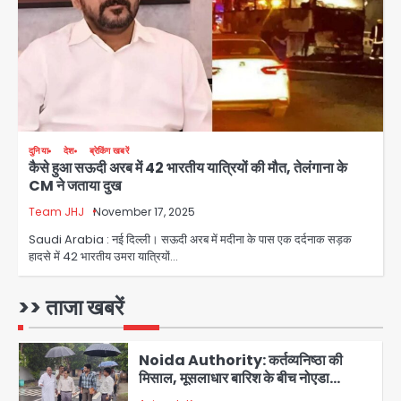
जानें इसके मायने
Avinash Kumar
3
Greater Noida (Badalpur):
सरिया लदा कैंटर अनियंत्रित होकर घुसा
किराना दुकान में , ड्राइवर की मौत
Avinash Kumar
4
दुनिया
देश
ब्रेकिंग खबरें
कैसे हुआ सऊदी अरब में 42 भारतीय यात्रियों की मौत, तेलंगाना के
DC Movie Review: लोकेश कनगराज की
CM ने जताया दुख
एक्टिंग डेब्यू फिल्म विजुअली स्ट्राइकिंग लेकिन
स्क्रीनप्ले में कमजोर, लेकिन कहानी अधूरी रह
Team JHJ
November 17, 2025
Avinash Kumar
5
गई, 3 स्टार रेटिंग
Saudi Arabia : नई दिल्ली। सऊदी अरब में मदीना के पास एक दर्दनाक सड़क
हादसे में 42 भारतीय उमरा यात्रियों…
Felix Hospital Noida: फेलिक्स
हॉस्पिटल और नोएडा लोक मंच की पहल, अब
सिर्फ 30 रुपये में मिलेगी 24 घंटे ऑनलाइन
>> ताजा खबरें
Avinash Kumar
1
डॉक्टर परामर्श सुविधा
Noida Authority: कर्तव्यनिष्ठा की
मिसाल, मूसलाधार बारिश के बीच नोएडा
प्राधिकरण ने संभाला मोर्चा, सेक्टर 105