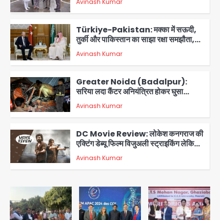
Avinash Kumar
आरडब्ल्यूए ने जताया आभार
2
Türkiye-Pakistan: मक्का में सऊदी,
तुर्की और पाकिस्तान का साझा रक्षा समझौता,
जानें इसके मायने
Avinash Kumar
3
Greater Noida (Badalpur):
सरिया लदा कैंटर अनियंत्रित होकर घुसा
किराना दुकान में , ड्राइवर की मौत
Avinash Kumar
4
DC Movie Review: लोकेश कनगराज की
एक्टिंग डेब्यू फिल्म विजुअली स्ट्राइकिंग लेकिन
स्क्रीनप्ले में कमजोर, लेकिन कहानी अधूरी रह
Avinash Kumar
5
गई, 3 स्टार रेटिंग
Felix Hospital Noida: फेलिक्स
हॉस्पिटल और नोएडा लोक मंच की पहल, अब
सिर्फ 30 रुपये में मिलेगी 24 घंटे ऑनलाइन
Avinash Kumar
1
डॉक्टर परामर्श सुविधा