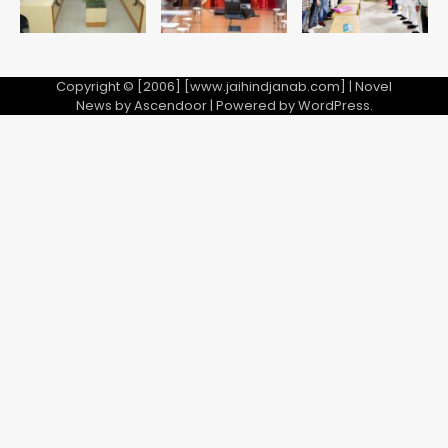
Copyright © [2006] [www.jaihindjanab.com] | Novel
News by
Ascendoor
| Powered by
WordPress
.