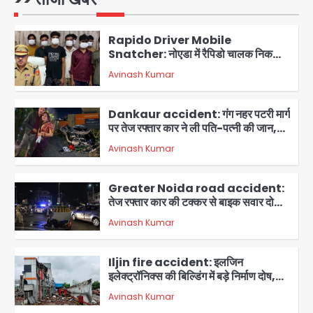
Avinash Kumar
पकड़ा, पुलिस ने किया गिरफ्तार
1
Rapido Driver Mobile
Snatcher: नोएडा में रैपिडो चालक निकला
मोबाइल स्नैचर गैंग का मास्टरमाइंड, जीरा-बॉल
Avinash Kumar
बेचने वालों को बेचता था चोरी के फोन; 8
2
गिरफ्तार, 98 मोबाइल और 450 पार्ट्स बरामद
Dankaur accident: गंग नहर पटरी मार्ग
पर तेज रफ्तार कार ने ली पति-पत्नी की जान,
गांव में मातम
Avinash Kumar
3
Greater Noida road accident:
तेज रफ्तार कार की टक्कर से बाइक सवार दो
युवकों की मौत, परिवारों में मातम
Avinash Kumar
4
Iljin fire accident: इलजिन
इलेक्ट्रॉनिक्स की बिल्डिंग में बड़े निर्माण दोष,
कंक्रीट बीम तिरछा; पीडब्ल्यूडी ऑडिट में
Avinash Kumar
चौंकाने वाला खुलासा
5