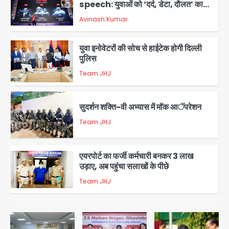
speech: युवाओं को ‘दर्द, डेटा, दौलत’ का
संदेश, बीजेपी का वार
Avinash Kumar
2
युवा इनोवेटरों की सोच से हाईटेक होगी दिल्ली
पुलिस
Team JHJ
3
सुदर्शन शक्ति-वी अभ्यास में मॉक आॅपरेशन
Team JHJ
4
एयरपोर्ट का फर्जी कर्मचारी बनकर 3 लाख
उड़ाए, अब पहुंचा सलाखों के पीछे
Team JHJ
5
Noida Sector-49: सेक्टर-49 में 18
साल की मेड ने की खुदकुशी, शरीर पर नहीं मिली