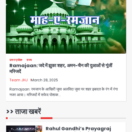
युवा इनोवेटरों की सोच से हाईटेक होगी दिल्ली
पुलिस
Team JHJ
3
सुदर्शन शक्ति-वी अभ्यास में मॉक आॅपरेशन
Team JHJ
4
उत्तर प्रदेश
राज्य
Ramajaan: जदे में झुका शहर, अमन-चैन की दुआओं से गूंजीं
एयरपोर्ट का फर्जी कर्मचारी बनकर 3 लाख
मस्जिदें
उड़ाए, अब पहुंचा सलाखों के पीछे
Team JHJ
March 28, 2025
Team JHJ
5
Ramajaan: रमजान के आखिरी जुमा अलविदा जुमा पर शहर इबादत के रंग में रंगा
नजर आया। मस्जिदों में सफेद पोशाक…
Noida Sector-49: सेक्टर-49 में 18
साल की मेड ने की खुदकुशी, शरीर पर नहीं मिली
कोई बाहरी
>> ताजा खबरें
Avinash Kumar
1
Rahul Gandhi’s Prayagraj