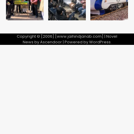
5
Copyright © [2006] [www.jaihindjanab.com] | Novel
News by
Ascendoor
| Powered by
WordPress
.