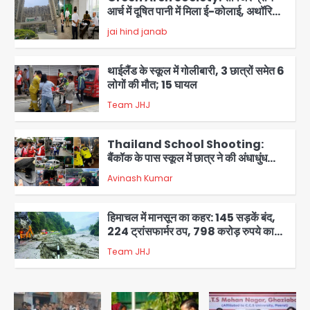
आर्च में दूषित पानी में मिला ई-कोलाई, अथॉरिटी
ने शुरू की सैंपलिंग जांच
jai hind janab
2
थाईलैंड के स्कूल में गोलीबारी, 3 छात्रों समेत 6
लोगों की मौत; 15 घायल
Team JHJ
3
Thailand School Shooting:
बैंकॉक के पास स्कूल में छात्र ने की अंधाधुंध
फायरिंग, हमलावर सहित सात की मौत, 15
Avinash Kumar
घायल
4
हिमाचल में मानसून का कहर: 145 सड़कें बंद,
224 ट्रांसफार्मर ठप, 798 करोड़ रुपये का
नुकसान
Team JHJ
5
Patna violence: पटना में सड़क हादसे में
युवक की मौत के बाद भड़की हिंसा, उपद्रवियों ने