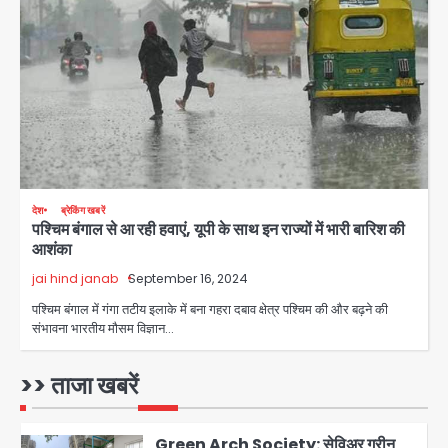
थाईलैंड के स्कूल में गोलीबारी, 3 छात्रों समेत 6
लोगों की मौत; 15 घायल
Team JHJ
3
Thailand School Shooting:
बैंकॉक के पास स्कूल में छात्र ने की अंधाधुंध
फायरिंग, हमलावर सहित सात की मौत, 15
Avinash Kumar
घायल
4
देश
ब्रेकिंग खबरें
पश्चिम बंगाल से आ रही हवाएं, यूपी के साथ इन राज्यों में भारी बारिश की
हिमाचल में मानसून का कहर: 145 सड़कें बंद,
आशंका
224 ट्रांसफार्मर ठप, 798 करोड़ रुपये का
नुकसान
jai hind janab
September 16, 2024
Team JHJ
5
पश्चिम बंगाल में गंगा तटीय इलाके में बना गहरा दबाव क्षेत्र पश्चिम की और बढ़ने की
संभावना भारतीय मौसम विज्ञान…
Patna violence: पटना में सड़क हादसे में
युवक की मौत के बाद भड़की हिंसा, उपद्रवियों ने
फूंकीं 10 गाड़ियां, ट्रैफिक पोस्ट और स्लीपर
>> ताजा खबरें
jai hind janab
बस भी जलाई, NH-30 जाम
1
Green Arch Society: सेविअर ग्रीन