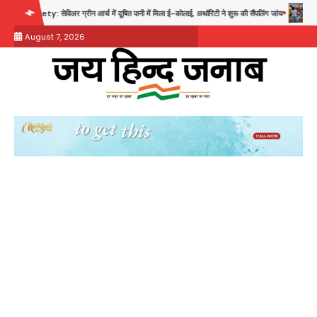
Skip
ेविअर ग्रीन आर्च में दूषित पानी में मिला ई-कोलाई, अथॉरिटी ने शुरू की सैंपलिंग जांच
थाईलैंड के स्कू
to
August 7, 2026
content