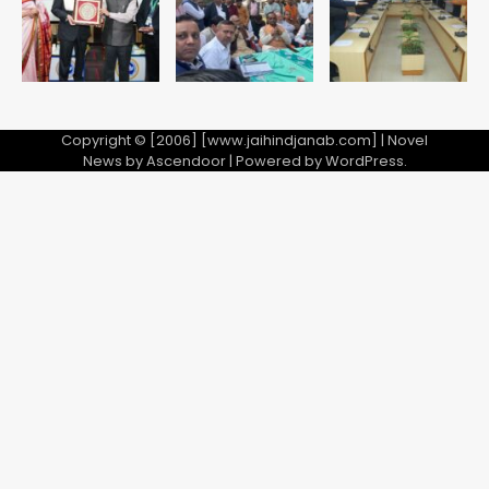
5
Copyright © [2006] [www.jaihindjanab.com] | Novel
News by
Ascendoor
| Powered by
WordPress
.