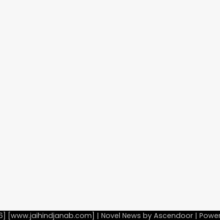
6] [www.jaihindjanab.com] | Novel News by
Ascendoor
| Powe