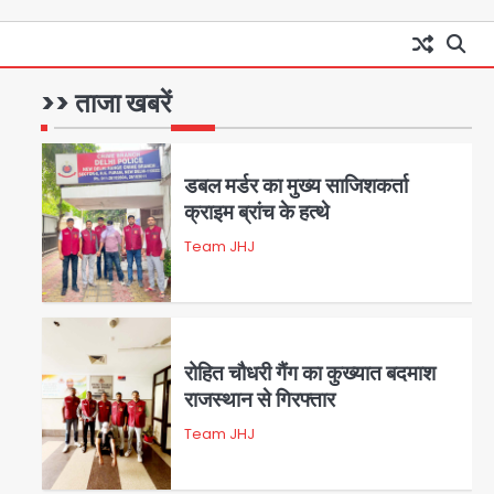
28 साल बाद कानून के शिकंजे में आया
हत्या का फरार आरोपी
Team JHJ
>> ताजा खबरें
1
डबल मर्डर का मुख्य साजिशकर्ता
क्राइम ब्रांच के हत्थे
Team JHJ
2
रोहित चौधरी गैंग का कुख्यात बदमाश
राजस्थान से गिरफ्तार
Team JHJ
3