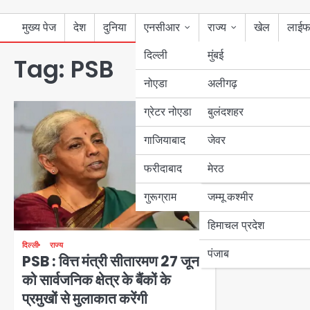
मुख्य पेज
देश
दुनिया
एनसीआर
राज्य
खेल
लाईफ
दिल्ली
मुंबई
Tag:
PSB
नोएडा
उत्तर प्रदेश
अलीगढ़
ग्रेटर नोएडा
बुलंदशहर
बिहार
गाजियाबाद
जेवर
पंजाब
फरीदाबाद
मेरठ
हरियाणा
गुरूग्राम
जम्मू कश्मीर
हिमाचल प्रदेश
दिल्ली
राज्य
पंजाब
PSB : वित्त मंत्री सीतारमण 27 जून
को सार्वजनिक क्षेत्र के बैंकों के
प्रमुखों से मुलाकात करेंगी