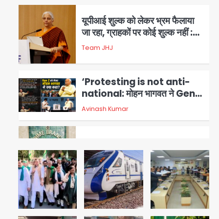
यूपीआई शुल्क को लेकर भ्रम फैलाया
जा रहा, ग्राहकों पर कोई शुल्क नहीं :
निर्मला सीतारमण
Team JHJ
4
‘Protesting is not anti-
national: मोहन भागवत ने Gen Z
को दिया भरपूर समर्थन, कहा- ये सबसे
Avinash Kumar
5
ईमानदार पीढ़ी है, तार्किक जवाब चाहती
है
28 साल बाद कानून के शिकंजे में आया
हत्या का फरार आरोपी
Team JHJ
1