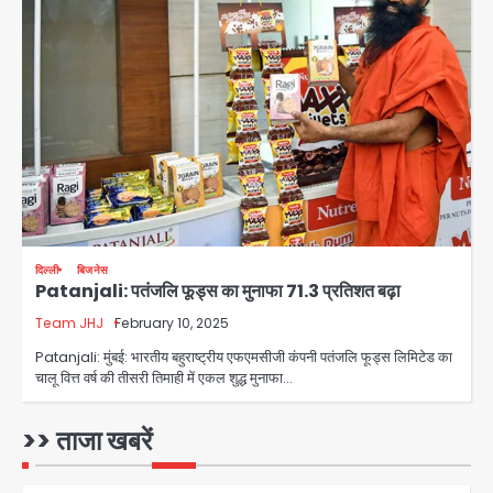
अब पहला स्थान हासिल करना लक्ष्य: डीएम
Team JHJ
3
28 साल बाद कानून के शिकंजे में आया हत्या का
फरार आरोपी
Team JHJ
दिल्ली
बिजनेस
4
Patanjali: पतंजलि फूड्स का मुनाफा 71.3 प्रतिशत बढ़ा
Team JHJ
February 10, 2025
डबल मर्डर का मुख्य साजिशकर्ता क्राइम ब्रांच
Patanjali: मुंबई: भारतीय बहुराष्ट्रीय एफएमसीजी कंपनी पतंजलि फूड्स लिमिटेड का
के हत्थे
चालू वित्त वर्ष की तीसरी तिमाही में एकल शुद्ध मुनाफा…
Team JHJ
>> ताजा खबरें
5