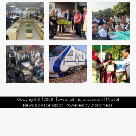
सुदर्शन शक्ति-वी अभ्यास में मॉक आॅपरेशन
Team JHJ
4
एयरपोर्ट का फर्जी कर्मचारी बनकर 3 लाख
उड़ाए, अब पहुंचा सलाखों के पीछे
Team JHJ
5
Copyright © [2006] [www.jaihindjanab.com] | Novel
News by
Ascendoor
| Powered by
WordPress
.