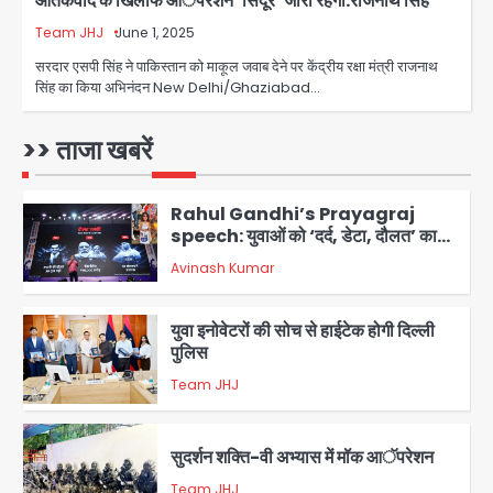
आतंकवाद के खिलाफ आॅपरेशन ‘सिंदूर’ जारी रहेगा:राजनाथ सिंह
उड़ाए, अब पहुंचा सलाखों के पीछे
Team JHJ
June 1, 2025
Team JHJ
5
सरदार एसपी सिंह ने पाकिस्तान को माकूल जवाब देने पर केंद्रीय रक्षा मंत्री राजनाथ
सिंह का किया अभिनंदन New Delhi/Ghaziabad…
Noida Sector-49: सेक्टर-49 में 18
साल की मेड ने की खुदकुशी, शरीर पर नहीं मिली
कोई बाहरी
>> ताजा खबरें
Avinash Kumar
1
Rahul Gandhi’s Prayagraj
speech: युवाओं को ‘दर्द, डेटा, दौलत’ का
संदेश, बीजेपी का वार
Avinash Kumar
2
युवा इनोवेटरों की सोच से हाईटेक होगी दिल्ली
पुलिस
Team JHJ
3
सुदर्शन शक्ति-वी अभ्यास में मॉक आॅपरेशन
Team JHJ