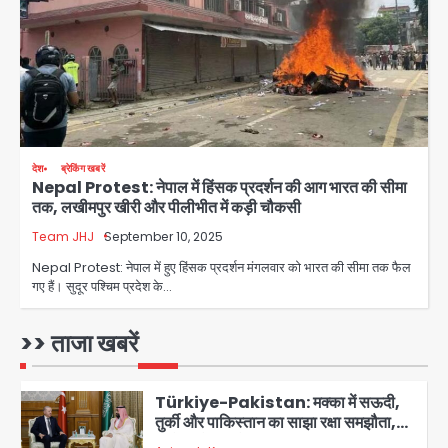
किराना दुकान में , ड्राइवर की मौत
Avinash Kumar
4
DC Movie Review: लोकेश कनगराज की
एक्टिंग डेब्यू फिल्म विजुअली स्ट्राइकिंग लेकिन
स्क्रीनप्ले में कमजोर, लेकिन कहानी अधूरी रह
Avinash Kumar
5
गई, 3 स्टार रेटिंग
देश
ब्रेकिंग खबरें
Nepal Protest: नेपाल में हिंसक प्रदर्शन की आग भारत की सीमा
Felix Hospital Noida: फेलिक्स
तक, लखीमपुर खीरी और पीलीभीत में कड़ी चौकसी
हॉस्पिटल और नोएडा लोक मंच की पहल, अब
सिर्फ 30 रुपये में मिलेगी 24 घंटे ऑनलाइन
Team JHJ
September 10, 2025
Avinash Kumar
1
डॉक्टर परामर्श सुविधा
Nepal Protest: नेपाल में हुए हिंसक प्रदर्शन मंगलवार को भारत की सीमा तक फैल
गए हैं। सुदूर पश्चिम प्रदेश के…
Noida Authority: कर्तव्यनिष्ठा की
मिसाल, मूसलाधार बारिश के बीच नोएडा
प्राधिकरण ने संभाला मोर्चा, सेक्टर 105
>> ताजा खबरें
Avinash Kumar
आरडब्ल्यूए ने जताया आभार
2
Türkiye-Pakistan: मक्का में सऊदी,
तुर्की और पाकिस्तान का साझा रक्षा समझौता,
जानें इसके मायने