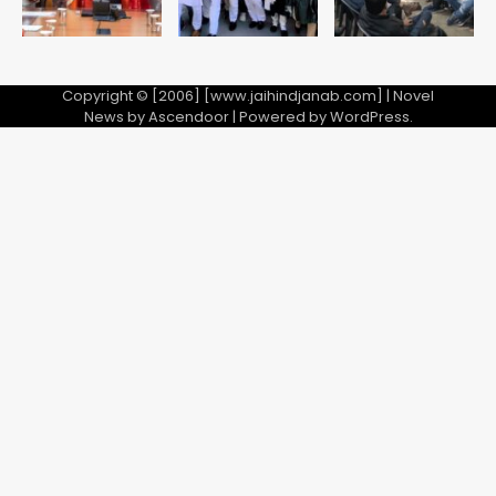
Copyright © [2006] [www.jaihindjanab.com] | Novel
News by
Ascendoor
| Powered by
WordPress
.