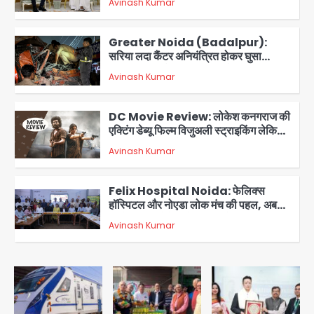
Avinash Kumar
3
Greater Noida (Badalpur):
सरिया लदा कैंटर अनियंत्रित होकर घुसा
किराना दुकान में , ड्राइवर की मौत
Avinash Kumar
4
DC Movie Review: लोकेश कनगराज की
एक्टिंग डेब्यू फिल्म विजुअली स्ट्राइकिंग लेकिन
स्क्रीनप्ले में कमजोर, लेकिन कहानी अधूरी रह
Avinash Kumar
5
गई, 3 स्टार रेटिंग
Felix Hospital Noida: फेलिक्स
हॉस्पिटल और नोएडा लोक मंच की पहल, अब
सिर्फ 30 रुपये में मिलेगी 24 घंटे ऑनलाइन
Avinash Kumar
1
डॉक्टर परामर्श सुविधा
Noida Authority: कर्तव्यनिष्ठा की
मिसाल, मूसलाधार बारिश के बीच नोएडा
प्राधिकरण ने संभाला मोर्चा, सेक्टर 105
Avinash Kumar
आरडब्ल्यूए ने जताया आभार