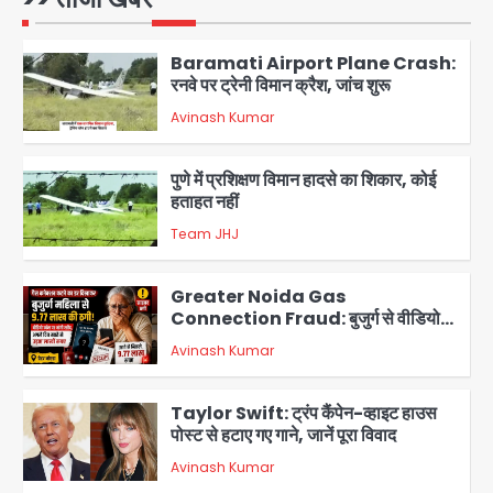
Avinash Kumar
1
Baramati Airport Plane Crash:
रनवे पर ट्रेनी विमान क्रैश, जांच शुरू
Avinash Kumar
2
पुणे में प्रशिक्षण विमान हादसे का शिकार, कोई
हताहत नहीं
Team JHJ
3
Greater Noida Gas
Connection Fraud: बुजुर्ग से वीडियो
कॉल पर 9.77 लाख की साइबर फ्रॉड
Avinash Kumar
4
Taylor Swift: ट्रंप कैंपेन-व्हाइट हाउस
पोस्ट से हटाए गए गाने, जानें पूरा विवाद
Avinash Kumar
5