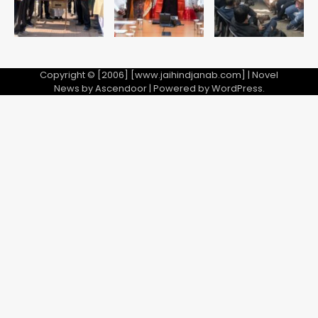
Copyright © [2006] [www.jaihindjanab.com] | Novel
News by
Ascendoor
| Powered by
WordPress
.