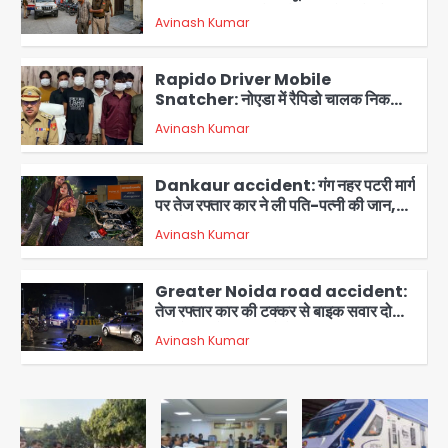
अश्लील हरकत करने वाले पिता को मां ने रंगेहाथ
Avinash Kumar
पकड़ा, पुलिस ने किया गिरफ्तार
2
Rapido Driver Mobile
Snatcher: नोएडा में रैपिडो चालक निकला
मोबाइल स्नैचर गैंग का मास्टरमाइंड, जीरा-बॉल
Avinash Kumar
बेचने वालों को बेचता था चोरी के फोन; 8
3
गिरफ्तार, 98 मोबाइल और 450 पार्ट्स बरामद
Dankaur accident: गंग नहर पटरी मार्ग
पर तेज रफ्तार कार ने ली पति-पत्नी की जान,
गांव में मातम
Avinash Kumar
4
Greater Noida road accident:
तेज रफ्तार कार की टक्कर से बाइक सवार दो
युवकों की मौत, परिवारों में मातम
Avinash Kumar
5
Video call funeral: सोनीपत वृद्धाश्रम
में कपड़ा व्यापारी शिवचरण रामरत्न गुप्ता की मौत:
तीनों बेटियों ने वीडियो कॉल पर देखा अंतिम
Avinash Kumar