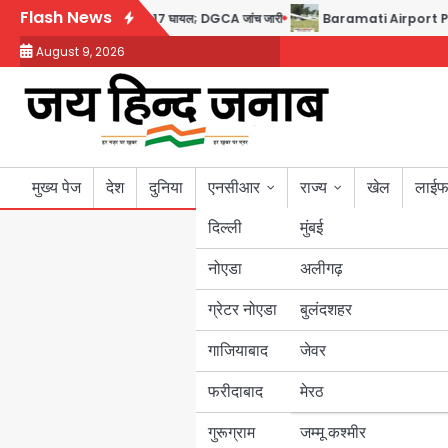
Skip
Flash News
प्टन का डोप टेस्ट पॉजिटिव, 17 घायल; DGCA जांच जारी
Baramati Airport Plane Cra
to
August 9, 2026
content
मुख्य पेज
देश
दुनिया
एनसीआर
राज्य
खेल
लाईफ
दिल्ली
मुंबई
नोएडा
उत्तर प्रदेश
अलीगढ़
ग्रेटर नोएडा
बुलंदशहर
बिहार
गाजियाबाद
जेवर
पंजाब
फरीदाबाद
मेरठ
हरियाणा
गुरूग्राम
जम्मू कश्मीर