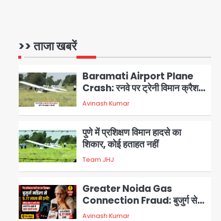
Air India Phuket Delhi
flight: कैप्टन का डोप टेस्ट
पॉजिटिव, 17 घायल; DGCA जांच
>> ताजा खबरें
Avinash Kumar
1
जारी
Baramati Airport Plane
Crash: रनवे पर ट्रेनी विमान क्रैश,
जांच शुरू
Avinash Kumar
2
पुणे में प्रशिक्षण विमान हादसे का
शिकार, कोई हताहत नहीं
Team JHJ
3
Greater Noida Gas
Connection Fraud: बुजुर्ग से
वीडियो कॉल पर 9.77 लाख की साइबर
Avinash Kumar
4