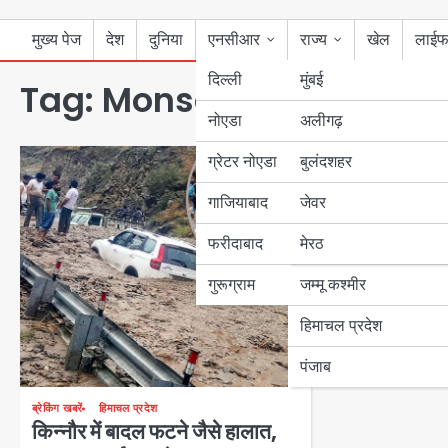
मुख्य पेज
देश
दुनिया
एनसीआर
राज्य
खेल
लाईफ
दिल्ली
मुंबई
Tag:
Monsoon in Himacha
नोएडा
उत्तर प्रदेश
अलीगढ़
ग्रेटर नोएडा
बुलंदशहर
बिहार
गाजियाबाद
जेवर
पंजाब
फरीदाबाद
मेरठ
हरियाणा
गुरूग्राम
जम्मू कश्मीर
हिमाचल प्रदेश
पंजाब
ब्रेकिंग खबरें
हिमाचल प्रदेश
किन्नौर में बादल फटने जैसे हालात,