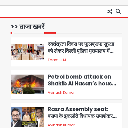
आॅपरेशन विस्टा 1.0: वीजा शर्तों का
उल्लंघन करने वाले 11 बांग्लादेशी
नागरिक सेंट्रल जिला पुलिस के हत्थे
>> ताजा खबरें
Team JHJ
चढ़े
1
स्वतंत्रता दिवस पर फूलप्रूफ सुरक्षा
को लेकर दिल्ली पुलिस मुख्यालय में
मंथन
2
Team JHJ
Petrol bomb attack on
Shakib Al Hasan’s house:
शेख हसीना की वर्चुअल प्रेस कॉन्फ्रेंस
Avinash Kumar
3
में जुड़ने पर भड़का गुस्सा, शाकिब अल
हसन के मगुरा स्थित घर पर पेट्रोल बम
Rasra Assembly seat:
से हमला
बसपा के इकलौते विधायक उमाशंकर
सिंह का निधन, दो साल से कैंसर से जूझ
Avinash Kumar
4