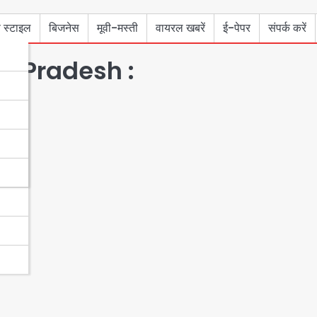
 स्टाइल
बिजनेस
मूवी-मस्ती
वायरल खबरें
ई-पेपर
संपर्क करें
l Pradesh :