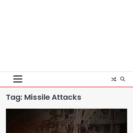
Tag:
Missile Attacks
Zepto Dhoom: ग्रेटर नोएडा के धूम
मानिकपुर Zepto वेयरहाउस में वेतन कटौती