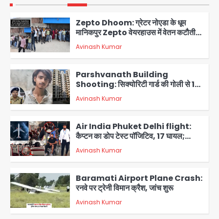
1
Zepto Dhoom: ग्रेटर नोएडा के धूम
मानिकपुर Zepto वेयरहाउस में वेतन कटौती
को लेकर 100 से ज्यादा कर्मचारियों का विरोध
Avinash Kumar
प्रदर्शन
2
Parshvanath Building
Shooting: सिक्योरिटी गार्ड की गोली से 17
वर्षीय किशोर की मौत
Avinash Kumar
3
Air India Phuket Delhi flight:
कैप्टन का डोप टेस्ट पॉजिटिव, 17 घायल;
DGCA जांच जारी
Avinash Kumar
4
Baramati Airport Plane Crash:
रनवे पर ट्रेनी विमान क्रैश, जांच शुरू
Avinash Kumar
5