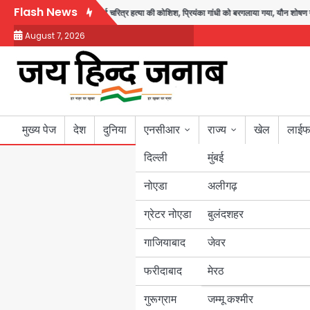
Skip
Flash News
सद जरूर लौटूंगा, हुई चरित्र हत्या की कोशिश, प्रियंका गांधी को बरगलाया गया, यौन शोषण नहीं ‘
to
August 7, 2026
content
मुख्य पेज
देश
दुनिया
एनसीआर
राज्य
खेल
लाईफ
दिल्ली
मुंबई
नोएडा
उत्तर प्रदेश
अलीगढ़
ग्रेटर नोएडा
बुलंदशहर
बिहार
गाजियाबाद
जेवर
पंजाब
फरीदाबाद
मेरठ
हरियाणा
गुरूग्राम
जम्मू कश्मीर