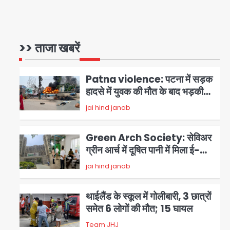
Brijbhushan sexual
assault case: बृजभूषण सिंह
बोले- संसद जरूर लौटूंगा, हुई चरित्र
>> ताजा खबरें
jai hind janab
1
हत्या की कोशिश, प्रियंका गांधी को
बरगलाया गया, यौन शोषण नहीं ‘गुड-
Patna violence: पटना में सड़क
बैड टच’ का था मामला
हादसे में युवक की मौत के बाद भड़की
हिंसा, उपद्रवियों ने फूंकीं 10 गाड़ियां,
jai hind janab
2
ट्रैफिक पोस्ट और स्लीपर बस भी
जलाई, NH-30 जाम
Green Arch Society: सेविअर
ग्रीन आर्च में दूषित पानी में मिला ई-
कोलाई, अथॉरिटी ने शुरू की सैंपलिंग
jai hind janab
3
जांच
थाईलैंड के स्कूल में गोलीबारी, 3 छात्रों
समेत 6 लोगों की मौत; 15 घायल
Team JHJ
4