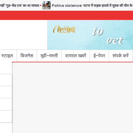
गुड-बैड टच’ का था मामला
Patna violence: पटना में सड़क हादसे में युवक की मौत के बाद भड़
 स्टाइल
बिजनेस
मूवी-मस्ती
वायरल खबरें
ई-पेपर
संपर्क करें