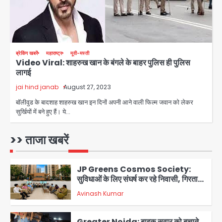
Noida Cyber Crime: PM मोदी-
सीतारमण के AI डीपफेक वीडियो से नोएडा में
बुजुर्ग से 70 लाख की ठगी
jai hind janab
4
ब्रेकिंग खबरें
महाराष्ट्र
मूवी-मस्ती
Video Viral: शाहरुख खान के बंगले के बाहर पुलिस ही पुलिस
Noida News: नोएडा के 350 किसानों के
लागई
लिए बड़ी खुशखबरी
jai hind janab
August 27, 2023
jai hind janab
5
बॉलीवुड के बादशाह शाहरुख खान इन दिनों अपनी आने वाली फिल्म जवान को लेकर
सुर्खियों में बने हुए हैं। ये…
Student protest in Ranchi: छात्र
पुलिस से भिड़े, आंसू गैस और वाटर कैनन का
इस्तेमाल
>> ताजा खबरें
Avinash Kumar
1
JP Greens Cosmos Society:
सुविधाओं के लिए संघर्ष कर रहे निवासी, गिरता
प्लास्टर और कमजोर सुरक्षा बनी बड़ी चुनौती
Avinash Kumar
2
Greater Noida: बाइक सवार को बचाते