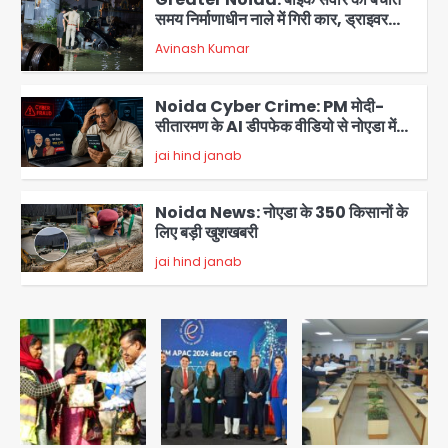
समय निर्माणाधीन नाले में गिरी कार, ड्राइवर
बाल-बाल बचा
Avinash Kumar
3
Noida Cyber Crime: PM मोदी-
सीतारमण के AI डीपफेक वीडियो से नोएडा में
बुजुर्ग से 70 लाख की ठगी
jai hind janab
4
Noida News: नोएडा के 350 किसानों के
लिए बड़ी खुशखबरी
jai hind janab
5
Student protest in Ranchi: छात्र
पुलिस से भिड़े, आंसू गैस और वाटर कैनन का
इस्तेमाल
Avinash Kumar
1
JP Greens Cosmos Society:
सुविधाओं के लिए संघर्ष कर रहे निवासी, गिरता