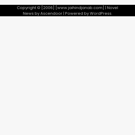
Copyright © [2006] [www.jaihindjanab.com] | Novel
News by
Ascendoor
| Powered by
WordPress
.