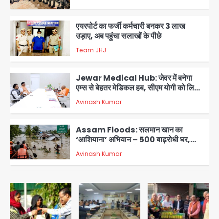
2
एयरपोर्ट का फर्जी कर्मचारी बनकर 3 लाख
उड़ाए, अब पहुंचा सलाखों के पीछे
Team JHJ
3
Jewar Medical Hub: जेवर में बनेगा
एम्स से बेहतर मेडिकल हब, सीएम योगी को लिखा
पत्र
Avinash Kumar
4
Assam Floods: सलमान खान का
‘आशियाना’ अभियान – 500 बाढ़रोधी घर,
220 तैयार; जुबीन गर्ग की विरासत और बॉलीवुड
Avinash Kumar
सितारों का जमीनी सहयोग
5
युवा इनोवेटरों की सोच से हाईटेक होगी दिल्ली
पुलिस
Team JHJ
1