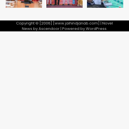
Copyright © [2006] [www.jaihindjanab.com] | Novel
News by
Ascendoor
| Powered by
WordPress
.