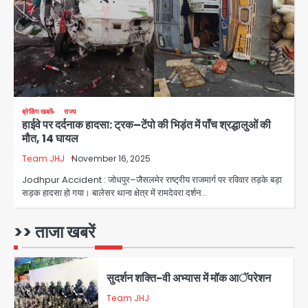
Team JHJ
3
Jewar Medical Hub: जेवर में बनेगा
एम्स से बेहतर मेडिकल हब, सीएम योगी को लिखा
पत्र
Avinash Kumar
4
ब्रेकिंग खबरें
राज्य
हाईवे पर दर्दनाक हादसा: ट्रक–टेंपो की भिड़ंत में पाँच श्रद्धालुओं की
Assam Floods: सलमान खान का
मौत, 14 घायल
‘आशियाना’ अभियान – 500 बाढ़रोधी घर,
220 तैयार; जुबीन गर्ग की विरासत और बॉलीवुड
Team JHJ
November 16, 2025
Avinash Kumar
सितारों का जमीनी सहयोग
5
Jodhpur Accident : जोधपुर–जैसलमेर राष्ट्रीय राजमार्ग पर रविवार तड़के बड़ा
सड़क हादसा हो गया। बालेसर थाना क्षेत्र में रामदेवरा दर्शन…
युवा इनोवेटरों की सोच से हाईटेक होगी दिल्ली
पुलिस
>> ताजा खबरें
Team JHJ
1
सुदर्शन शक्ति-वी अभ्यास में मॉक आॅपरेशन
Team JHJ