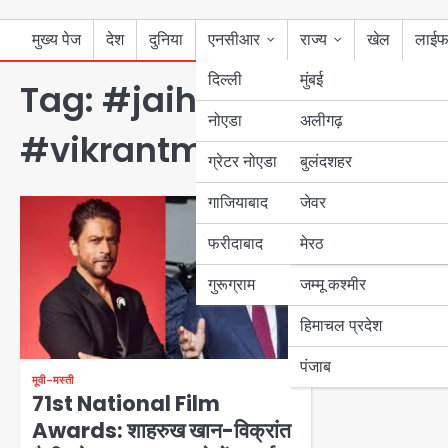
मुख्य पेज
देश
दुनिया
एनसीआर
राज्य
खेल
लाईफ
दिल्ली
मुंबई
Tag:
#jaihindjanab #bo
नोएडा
उत्तर प्रदेश
अलीगढ़
#vikrantmasi
ग्रेटर नोएडा
बुलंदशहर
बिहार
गाजियाबाद
जेवर
पंजाब
फरीदाबाद
मेरठ
हरियाणा
गुरूग्राम
जम्मू कश्मीर
हिमाचल प्रदेश
पंजाब
मूवी-मस्ती
71st National Film
Awards: शाहरुख खान-विक्रांत