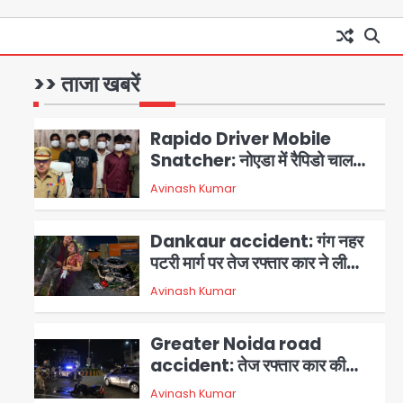
Minor daughter abuse
case in Noida: 7 साल की मासूम
बेटी के साथ अश्लील हरकत करने वाले
>> ताजा खबरें
Avinash Kumar
1
पिता को मां ने रंगेहाथ पकड़ा, पुलिस ने
किया गिरफ्तार
Rapido Driver Mobile
Snatcher: नोएडा में रैपिडो चालक
निकला मोबाइल स्नैचर गैंग का
Avinash Kumar
2
मास्टरमाइंड, जीरा-बॉल बेचने वालों को
बेचता था चोरी के फोन; 8 गिरफ्तार,
Dankaur accident: गंग नहर
98 मोबाइल और 450 पार्ट्स बरामद
पटरी मार्ग पर तेज रफ्तार कार ने ली
पति-पत्नी की जान, गांव में मातम
Avinash Kumar
3
Greater Noida road
accident: तेज रफ्तार कार की
टक्कर से बाइक सवार दो युवकों की
Avinash Kumar
4