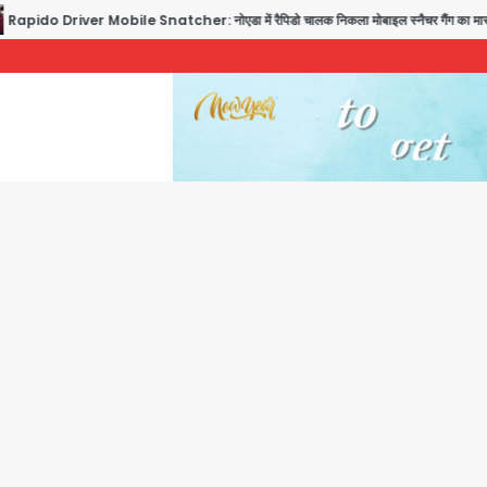
do Driver Mobile Snatcher: नोएडा में रैपिडो चालक निकला मोबाइल स्नैचर गैंग का मास्टरमाइंड, ज