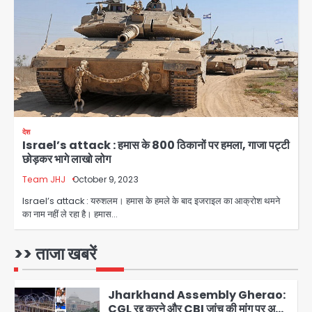
Emergency: तीसरी मंजिल से गिरी छात्रा
को नहीं मिला इलाज, प्राइवेट अस्पताल में भर्ती
Avinash Kumar
3
Mamata Banerjee Convoy
Attack: जूते-पत्थर बरसाए, कीचड़ पोता;
बोलीं- ‘माथा फट जाता’
Avinash Kumar
4
देश
Israel’s attack : हमास के 800 ठिकानों पर हमला, गाजा पट्टी
Shaheen Bagh News: बारिश के बाद
छोड़कर भागे लाखो लोग
शाहीन बाग में जलभराव और गड्ढे, सीवर काम से
लोग परेशान
Team JHJ
October 9, 2023
Avinash Kumar
5
Israel’s attack : यरुशलम। हमास के हमले के बाद इजराइल का आक्रोश थमने
का नाम नहीं ले रहा है। हमास…
Second Monday of Sawan: सावन
के दूसरे सोमवार पर शिवालयों में आस्था का
सैलाब
>> ताजा खबरें
Avinash Kumar
1
Jharkhand Assembly Gherao:
CGL रद्द करने और CBI जांच की मांग पर अड़े