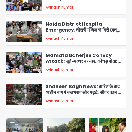
छात्र, वाटर कैनन और बैरिकेडिंग तैनात
Avinash Kumar
2
Noida District Hospital
Emergency: तीसरी मंजिल से गिरी छात्रा
को नहीं मिला इलाज, प्राइवेट अस्पताल में भर्ती
Avinash Kumar
3
Mamata Banerjee Convoy
Attack: जूते-पत्थर बरसाए, कीचड़ पोता;
बोलीं- ‘माथा फट जाता’
Avinash Kumar
4
Shaheen Bagh News: बारिश के बाद
शाहीन बाग में जलभराव और गड्ढे, सीवर काम से
लोग परेशान
Avinash Kumar
5
Second Monday of Sawan: सावन
के दूसरे सोमवार पर शिवालयों में आस्था का
सैलाब