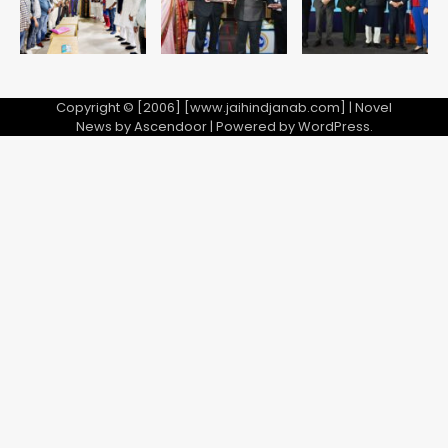
Copyright © [2006] [www.jaihindjanab.com] | Novel
News by
Ascendoor
| Powered by
WordPress
.