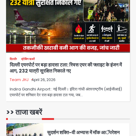
एयरपोर्ट का फर्जी कर्मचारी बनकर 3 लाख
उड़ाए, अब पहुंचा सलाखों के पीछे
Team JHJ
3
Jewar Medical Hub: जेवर में बनेगा
एम्स से बेहतर मेडिकल हब, सीएम योगी को लिखा
पत्र
Avinash Kumar
4
दिल्ली
ब्रेकिंग खबरें
दिल्ली एयरपोर्ट पर बड़ा हादसा टला: स्विस एयर की फ्लाइट के इंजन में
Assam Floods: सलमान खान का
आग, 232 यात्री सुरक्षित निकाले गए
‘आशियाना’ अभियान – 500 बाढ़रोधी घर,
220 तैयार; जुबीन गर्ग की विरासत और बॉलीवुड
Team JHJ
April 26, 2026
Avinash Kumar
सितारों का जमीनी सहयोग
5
Indira Gandhi Airport : नई दिल्ली। इंदिरा गांधी अंतरराष्ट्रीय (आईजीआई)
एयरपोर्ट पर शनिवार देर रात बड़ा हादसा टल गया, जब…
युवा इनोवेटरों की सोच से हाईटेक होगी दिल्ली
पुलिस
>> ताजा खबरें
Team JHJ
1
सुदर्शन शक्ति-वी अभ्यास में मॉक आॅपरेशन