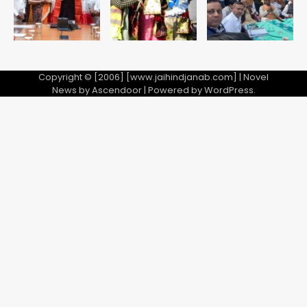
Copyright © [2006] [www.jaihindjanab.com] | Novel
News by
Ascendoor
| Powered by
WordPress
.