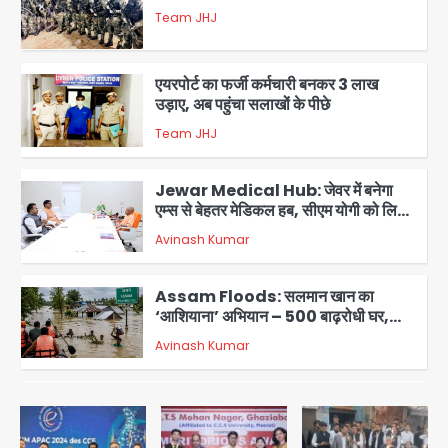
Team JHJ
2
एयरपोर्ट का फर्जी कर्मचारी बनकर 3 लाख
उड़ाए, अब पहुंचा सलाखों के पीछे
Team JHJ
3
Jewar Medical Hub: जेवर में बनेगा
एम्स से बेहतर मेडिकल हब, सीएम योगी को लिखा
पत्र
Avinash Kumar
4
Assam Floods: सलमान खान का
‘आशियाना’ अभियान – 500 बाढ़रोधी घर,
220 तैयार; जुबीन गर्ग की विरासत और बॉलीवुड
Avinash Kumar
सितारों का जमीनी सहयोग
5
युवा इनोवेटरों की सोच से हाईटेक होगी दिल्ली
पुलिस