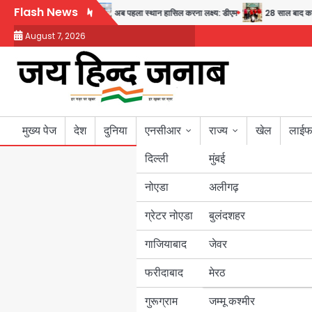
Skip
Flash News
 स्वास्थ्य और सुरक्षा का संदेश
अब पहला स्थान हासिल करना लक्ष्य: डीएम
28 साल बाद कानून
to
August 7, 2026
content
मुख्य पेज
देश
दुनिया
एनसीआर
राज्य
खेल
लाईफ
दिल्ली
मुंबई
नोएडा
उत्तर प्रदेश
अलीगढ़
ग्रेटर नोएडा
बुलंदशहर
बिहार
गाजियाबाद
जेवर
पंजाब
फरीदाबाद
मेरठ
हरियाणा
गुरूग्राम
जम्मू कश्मीर