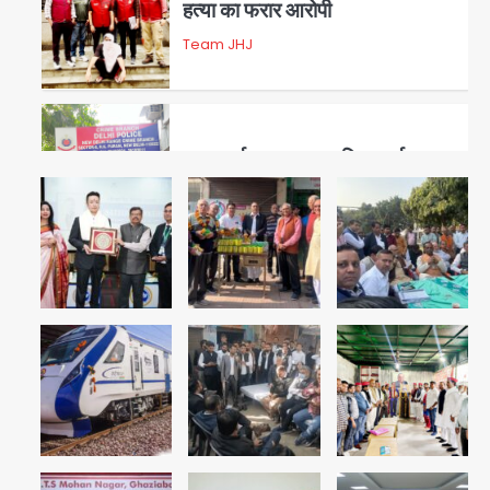
हत्या का फरार आरोपी
Team JHJ
3
डबल मर्डर का मुख्य साजिशकर्ता
क्राइम ब्रांच के हत्थे
Team JHJ
4
रोहित चौधरी गैंग का कुख्यात बदमाश
राजस्थान से गिरफ्तार
Team JHJ
5