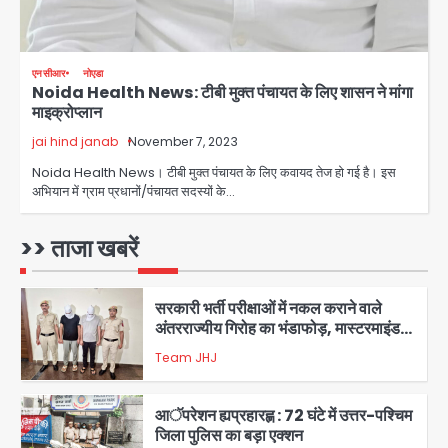
शिवभक्त नहीं, आतंकवादी हैं’, मौलाना का
कांवड़ियों पर विवादित बयान, BJP विधायक ने
Avinash Kumar
कराई FIR, NSA की मांग
4
एनसीआर
नोएडा
Noida Health News: टीबी मुक्त पंचायत के लिए शासन ने मांगा
Felix Hospital Noida: फेलिक्स
माइक्रोप्लान
हॉस्पिटल और नोएडा लोक मंच की पहल, अब
सिर्फ 30 रुपये में मिलेगी 24 घंटे ऑनलाइन
jai hind janab
November 7, 2023
Avinash Kumar
5
डॉक्टर परामर्श सुविधा
Noida Health News। टीबी मुक्त पंचायत के लिए कवायद तेज हो गई है। इस
अभियान में ग्राम प्रधानों/पंचायत सदस्यों के…
एंटी-बर्गलरी सेल की बड़ी कामयाबी, चोरी के
माल की खरीद-फरोख्त करने वाले गिरोह का
भंडाफोड़
>> ताजा खबरें
Team JHJ
1
सरकारी भर्ती परीक्षाओं में नकल कराने वाले
अंतरराज्यीय गिरोह का भंडाफोड़, मास्टरमाइंड
समेत 7 गिरफ्तार
Team JHJ
2
आॅपरेशन ह्यप्रहारह्ण : 72 घंटे में उत्तर-पश्चिम
जिला पुलिस का बड़ा एक्शन