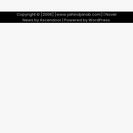
Copyright © [2006] [www.jaihindjanab.com] | Novel
News by
Ascendoor
| Powered by
WordPress
.