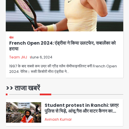
3
Greater Noida: बाइक सवार को बचाते
समय निर्माणाधीन नाले में गिरी कार, ड्राइवर
बाल-बाल बचा
Avinash Kumar
4
खेल
French Open 2024: एंड्रीवा ने किया उलटफेर, सबालेंका को
Noida Cyber Crime: PM मोदी-
हराया
सीतारमण के AI डीपफेक वीडियो से नोएडा में
बुजुर्ग से 70 लाख की ठगी
Team JHJ
June 6, 2024
jai hind janab
5
1997 के बाद सबसे कम उम्र की ग्रैंड स्लैम सेमीफाइनलिस्ट बनीं French Open
2024: पेरिस। रूसी किशोरी मीरा एंड्रीवा ने…
Jeff Bezos Liverpool stake
deal: अमेजन फाउंडर और एडुआर्डो सावेरिन
का निवेश
>> ताजा खबरें
Avinash Kumar
1
Student protest in Ranchi: छात्र
पुलिस से भिड़े, आंसू गैस और वाटर कैनन का
इस्तेमाल
Avinash Kumar
2