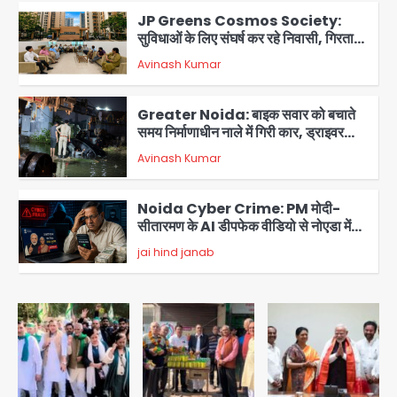
JP Greens Cosmos Society:
सुविधाओं के लिए संघर्ष कर रहे निवासी, गिरता
प्लास्टर और कमजोर सुरक्षा बनी बड़ी चुनौती
Avinash Kumar
3
Greater Noida: बाइक सवार को बचाते
समय निर्माणाधीन नाले में गिरी कार, ड्राइवर
बाल-बाल बचा
Avinash Kumar
4
Noida Cyber Crime: PM मोदी-
सीतारमण के AI डीपफेक वीडियो से नोएडा में
बुजुर्ग से 70 लाख की ठगी
jai hind janab
5
Jeff Bezos Liverpool stake
deal: अमेजन फाउंडर और एडुआर्डो सावेरिन
का निवेश
Avinash Kumar
1
Student protest in Ranchi: छात्र