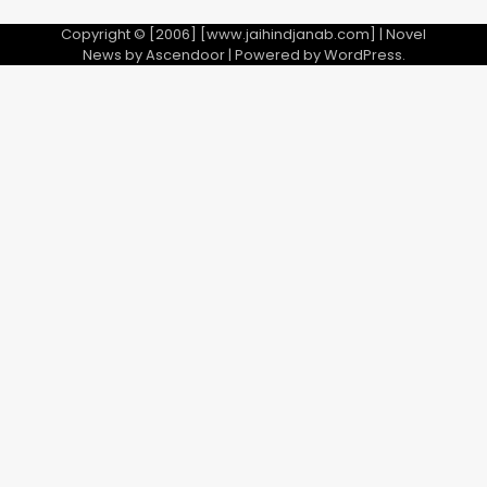
Copyright © [2006] [www.jaihindjanab.com] | Novel
News by
Ascendoor
| Powered by
WordPress
.