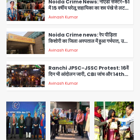
Noida Crime News: नोएडा सेक्टर-51
में 15 वर्षीय घरेलू सहायिका का शव पंखे से लटका
मिला
Avinash Kumar
3
Noida Crime news: रेप पीड़िता
किशोरी का जिला अस्पताल में हुआ गर्भपात, उधर
सेक्टर-49 में महिला को मिली ब्लास्ट की धमकी
Avinash Kumar
4
Ranchi JPSC-JSSC Protest: 16वें
दिन भी आंदोलन जारी, CBI जांच और 14th
Exam रद्द करने की मांग
Avinash Kumar
5
Greater Noida Gas
Connection Fraud: बुजुर्ग से वीडियो
कॉल पर 9.77 लाख की साइबर फ्रॉड
Avinash Kumar
1
Taylor Swift: ट्रंप कैंपेन-व्हाइट हाउस