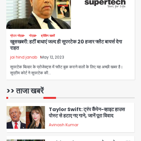
Noida Crime news: रेप पीड़िता
किशोरी का जिला अस्पताल में हुआ गर्भपात, उधर
सेक्टर-49 में महिला को मिली ब्लास्ट की धमकी
Avinash Kumar
4
ग्रेटर नोएडा
नोएडा
ब्रेकिंग खबरें
खुसखबरी: हटीं बाधाएं जल्द ही सुपरटेक 20 हजार फ्लैट बायर्स देगा
Ranchi JPSC-JSSC Protest: 16वें
राहत
दिन भी आंदोलन जारी, CBI जांच और 14th
Exam रद्द करने की मांग
jai hind janab
May 12, 2023
Avinash Kumar
5
सुपरटेक बिल्डर के प्रोजेक्ट्स में फ्लैट बुक कराने वालों के लिए यह अच्छी खबर है।
सुप्रीम कोर्ट ने सुपरटेक की…
Greater Noida Gas
Connection Fraud: बुजुर्ग से वीडियो
कॉल पर 9.77 लाख की साइबर फ्रॉड
>> ताजा खबरें
Avinash Kumar
1
Taylor Swift: ट्रंप कैंपेन-व्हाइट हाउस
पोस्ट से हटाए गए गाने, जानें पूरा विवाद
Avinash Kumar
2