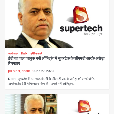
एनसीआर
दिल्ली
ब्रेकिंग खबरें
ईडी का चला चाबुक मनी लॉन्ड्रिंग में सुपरटेक के सीएमडी आरके अरोड़ा
गिरफ्तार
Taylor Swift: ट्रंप कैंपेन-व्हाइट हाउस
jai hind janab
June 27, 2023
पोस्ट से हटाए गए गाने, जानें पूरा विवाद
Delhi: सुपरटेक रियल स्टेट कंपनी के सीएमडी आरके अरोड़ा को एनफोर्समेंट
Avinash Kumar
2
डायरेक्टरेट ईडी ने गिरफ्तार किया है। उनसे मनी लॉन्ड्रिंग…
Noida Crime News: नोएडा सेक्टर-51
में 15 वर्षीय घरेलू सहायिका का शव पंखे से लटका
मिला
Avinash Kumar
3