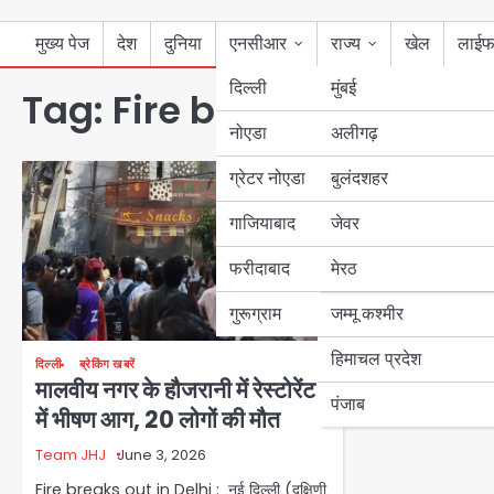
मुख्य पेज
देश
दुनिया
एनसीआर
राज्य
खेल
लाईफ
दिल्ली
मुंबई
Tag:
Fire breaks out in De
नोएडा
उत्तर प्रदेश
अलीगढ़
ग्रेटर नोएडा
बुलंदशहर
बिहार
गाजियाबाद
जेवर
पंजाब
फरीदाबाद
मेरठ
हरियाणा
गुरूग्राम
जम्मू कश्मीर
हिमाचल प्रदेश
दिल्ली
ब्रेकिंग खबरें
मालवीय नगर के हौजरानी में रेस्टोरेंट
पंजाब
में भीषण आग, 20 लोगों की मौत
Team JHJ
June 3, 2026
Fire breaks out in Delhi : नई दिल्ली (दक्षिणी