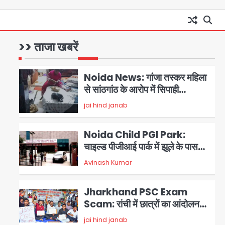
Noida Authority: जांच के घेरे में
प्लानिंग विभाग, GM मीना भार्गव पर उठ
रहे सवाल, कार्रवाई में देरी पर भी चर्चा
>> ताजा खबरें
jai hind janab
1
तेज
Noida News: गांजा तस्कर महिला
से सांठगांठ के आरोप में सिपाही
गिरफ्तार, सेवा से बर्खास्त, कई
jai hind janab
पुलिसकर्मियों में डर
2
Noida Child PGI Park:
चाइल्ड पीजीआई पार्क में झूले के पास
लोहे की ग्रिल में उतरा करंट, 7 साल के
Avinash Kumar
3
बच्चे की हालत गंभीर, बिजली विभाग पर
लापरवाही का आरोप
Jharkhand PSC Exam
Scam: रांची में छात्रों का आंदोलन
तेज, सरकार से बातचीत को तैयार, रखीं
jai hind janab
4