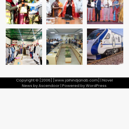
Copyright © [2006] [www.jaihindjanab.com] | Novel
News by
Ascendoor
| Powered by
WordPress
.