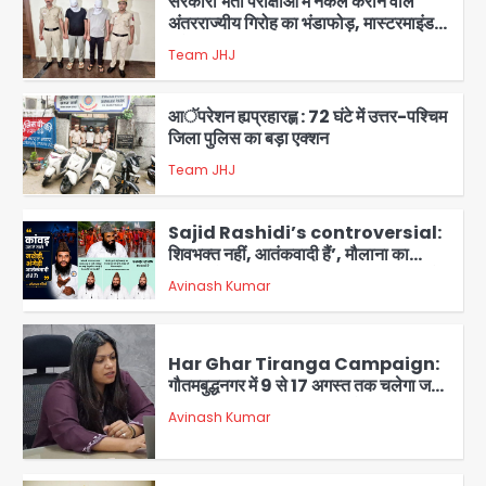
सरकारी भर्ती परीक्षाओं में नकल कराने वाले
अंतरराज्यीय गिरोह का भंडाफोड़, मास्टरमाइंड
समेत 7 गिरफ्तार
Team JHJ
3
आॅपरेशन ह्यप्रहारह्ण : 72 घंटे में उत्तर-पश्चिम
जिला पुलिस का बड़ा एक्शन
Team JHJ
4
Sajid Rashidi’s controversial:
शिवभक्त नहीं, आतंकवादी हैं’, मौलाना का
कांवड़ियों पर विवादित बयान, BJP विधायक ने
Avinash Kumar
कराई FIR, NSA की मांग
5
Har Ghar Tiranga Campaign:
गौतमबुद्धनगर में 9 से 17 अगस्त तक चलेगा जन-
जागरूकता महाअभियान, डीएम ने की समीक्षा
Avinash Kumar
बैठक
1