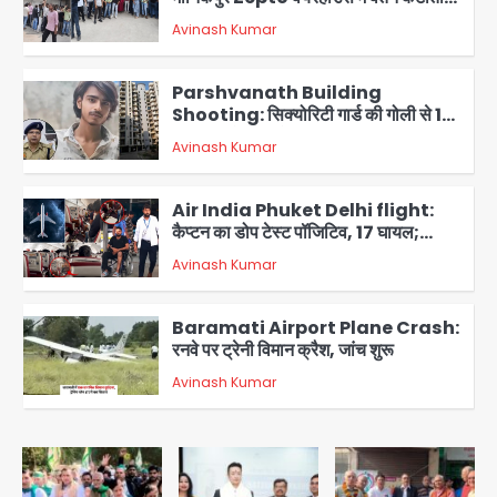
को लेकर 100 से ज्यादा कर्मचारियों का विरोध
Avinash Kumar
प्रदर्शन
2
Parshvanath Building
Shooting: सिक्योरिटी गार्ड की गोली से 17
वर्षीय किशोर की मौत
Avinash Kumar
3
Air India Phuket Delhi flight:
कैप्टन का डोप टेस्ट पॉजिटिव, 17 घायल;
DGCA जांच जारी
Avinash Kumar
4
Baramati Airport Plane Crash:
रनवे पर ट्रेनी विमान क्रैश, जांच शुरू
Avinash Kumar
5
Shaheen Bagh News: बारिश के बाद
शाहीन बाग में जलभराव और गड्ढे, सीवर काम से
लोग परेशान