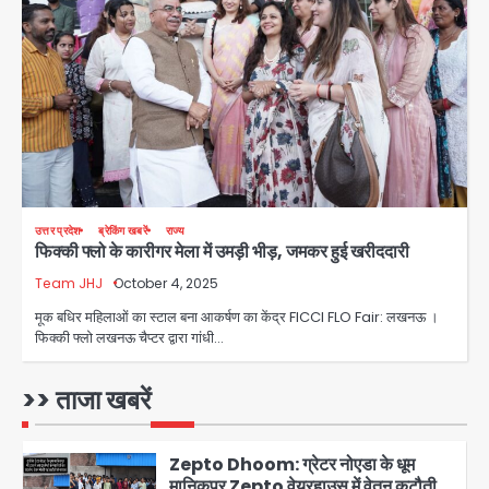
Parshvanath Building
Shooting: सिक्योरिटी गार्ड की गोली से 17
वर्षीय किशोर की मौत
Avinash Kumar
3
Air India Phuket Delhi flight:
कैप्टन का डोप टेस्ट पॉजिटिव, 17 घायल;
DGCA जांच जारी
Avinash Kumar
4
Baramati Airport Plane Crash:
उत्तर प्रदेश
ब्रेकिंग खबरें
राज्य
फिक्की फ्लो के कारीगर मेला में उमड़ी भीड़, जमकर हुई खरीददारी
रनवे पर ट्रेनी विमान क्रैश, जांच शुरू
Team JHJ
October 4, 2025
Avinash Kumar
5
मूक बधिर महिलाओं का स्टाल बना आकर्षण का केंद्र FICCI FLO Fair: लखनऊ ।
फिक्की फ्लो लखनऊ चैप्टर द्वारा गांधी…
Shaheen Bagh News: बारिश के बाद
शाहीन बाग में जलभराव और गड्ढे, सीवर काम से
लोग परेशान
>> ताजा खबरें
Avinash Kumar
1
Zepto Dhoom: ग्रेटर नोएडा के धूम
मानिकपुर Zepto वेयरहाउस में वेतन कटौती