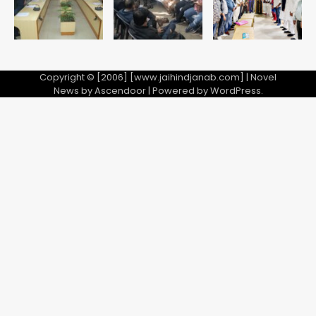
Copyright © [2006] [www.jaihindjanab.com] | Novel
News by
Ascendoor
| Powered by
WordPress
.