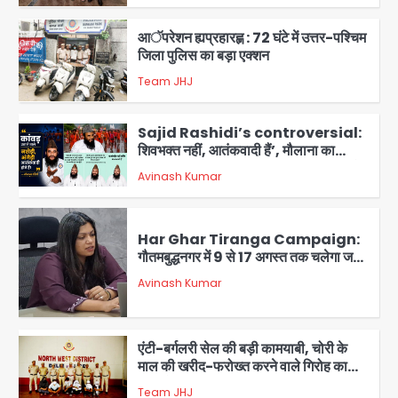
3
आॅपरेशन ह्यप्रहारह्ण : 72 घंटे में उत्तर-पश्चिम
जिला पुलिस का बड़ा एक्शन
Team JHJ
4
Sajid Rashidi’s controversial:
शिवभक्त नहीं, आतंकवादी हैं’, मौलाना का
कांवड़ियों पर विवादित बयान, BJP विधायक ने
Avinash Kumar
कराई FIR, NSA की मांग
5
Har Ghar Tiranga Campaign:
गौतमबुद्धनगर में 9 से 17 अगस्त तक चलेगा जन-
जागरूकता महाअभियान, डीएम ने की समीक्षा
Avinash Kumar
बैठक
1
एंटी-बर्गलरी सेल की बड़ी कामयाबी, चोरी के
माल की खरीद-फरोख्त करने वाले गिरोह का
भंडाफोड़
Team JHJ