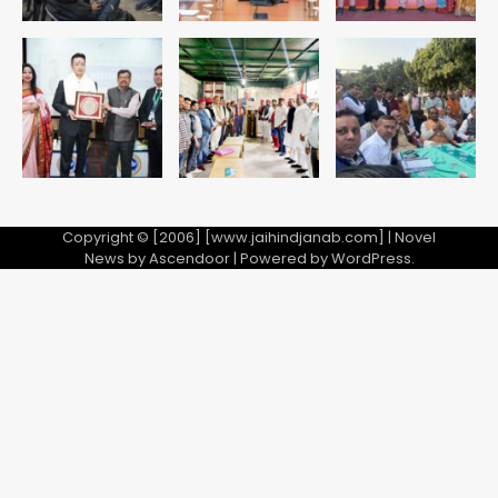
Copyright © [2006] [www.jaihindjanab.com] | Novel
News by
Ascendoor
| Powered by
WordPress
.