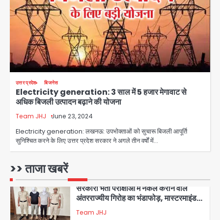
Sajid Rashidi’s controversial:
शिवभक्त नहीं, आतंकवादी हैं’, मौलाना का
कांवड़ियों पर विवादित बयान, BJP विधायक ने
Avinash Kumar
कराई FIR, NSA की मांग
5
Har Ghar Tiranga Campaign:
उत्तर प्रदेश
बिजनेस
गौतमबुद्धनगर में 9 से 17 अगस्त तक चलेगा जन-
Electricity generation: 3 साल में 5 हजार मेगावाट से
जागरूकता महाअभियान, डीएम ने की समीक्षा
Avinash Kumar
अधिक बिजली उत्पादन बढ़ाने की योजना
बैठक
Team JHJ
June 23, 2024
1
Electricity generation: लखनऊ: उपभोक्ताओं को सुचारू बिजली आपूर्ति
एंटी-बर्गलरी सेल की बड़ी कामयाबी, चोरी के
सुनिश्चित करने के लिए उत्तर प्रदेश सरकार ने अगले तीन वर्षों में…
माल की खरीद-फरोख्त करने वाले गिरोह का
भंडाफोड़
Team JHJ
>> ताजा खबरें
2
सरकारी भर्ती परीक्षाओं में नकल कराने वाले
अंतरराज्यीय गिरोह का भंडाफोड़, मास्टरमाइंड
समेत 7 गिरफ्तार
Team JHJ