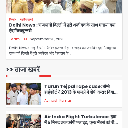
in Uttar Pradesh: अतीक अहमद के बेटे
अबान की मौत, हमीरपुर में बस-टैंकर भिड़ंत में
Avinash Kumar
तीन की जान गई
4
दिल्ली
ब्रेकिंग खबरें
Delhi News : राजधानी दिल्ली में पूरी अकीदत के साथ मनाया गया
GBU Noida AI Centre: जीबीयू में बनेगा
ईद मिलादुन्नबी
एआई और ग्रीन स्किल्स सेंटर, यूपी के 15 हजार
युवाओं को मिलेगा फ्री ट्रेनिंग
Team JHJ
September 28, 2023
Avinash Kumar
5
Delhi News: नई दिल्ली। पैगंबर हजरत मोहम्मद साहब का जन्मदिन ईद मिलादुन्नबी
राजधानी दिल्ली में पूरी अकीदत और ऐहतराम के…
Noida Sector-105: खूंखार कुत्तों और
बेपरवाह मालिकों की गुंडागर्दी पर आरडब्ल्यूए
अध्यक्ष दिव्य कृष्णात्रेय का करारा हमला,
>> ताजा खबरें
Avinash Kumar
पुलिस-प्राधिकरण से सख्त कार्रवाई की मांग
1
Tarun Tejpal rape case: बॉम्बे
हाईकोर्ट ने 2013 के मामले में दोषी करार दिया,
10 साल की सजा सुनाई
Avinash Kumar
2
Air India Flight Turbulence: हवा
में 5 मिनट तक कांपी फ्लाइट, क्रू मेंबर्स को रीढ़