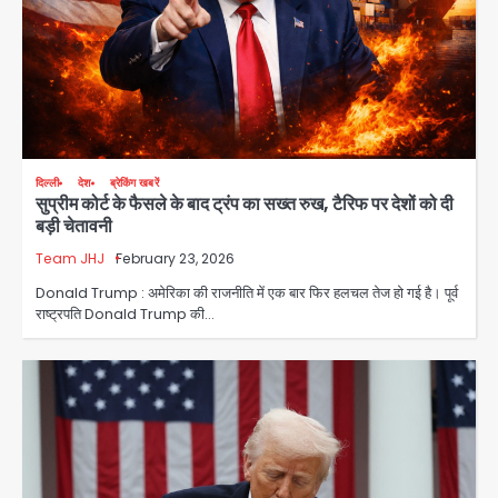
दिल्ली
देश
ब्रेकिंग खबरें
सुप्रीम कोर्ट के फैसले के बाद ट्रंप का सख्त रुख, टैरिफ पर देशों को दी
बड़ी चेतावनी
Team JHJ
February 23, 2026
Donald Trump : अमेरिका की राजनीति में एक बार फिर हलचल तेज हो गई है। पूर्व
स्वतंत्रता दिवस पर फूलप्रूफ सुरक्षा को लेकर
राष्ट्रपति Donald Trump की…
दिल्ली पुलिस मुख्यालय में मंथन
Team JHJ
2
Petrol bomb attack on Shakib
Al Hasan’s house: शेख हसीना की
वर्चुअल प्रेस कॉन्फ्रेंस में जुड़ने पर भड़का
Avinash Kumar
गुस्सा, शाकिब अल हसन के मगुरा स्थित घर पर
3