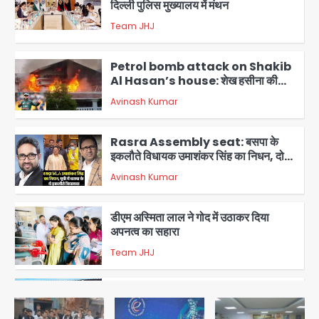
Petrol bomb attack on Shakib
Al Hasan’s house: शेख हसीना की
वर्चुअल प्रेस कॉन्फ्रेंस में जुड़ने पर भड़का
Avinash Kumar
गुस्सा, शाकिब अल हसन के मगुरा स्थित घर पर
3
पेट्रोल बम से हमला
Rasra Assembly seat: बसपा के
इकलौते विधायक उमाशंकर सिंह का निधन, दो
साल से कैंसर से जूझ रहे थे
Avinash Kumar
4
डीएम अस्मिता लाल ने गोद में उठाकर दिया
अपनत्व का सहारा
Team JHJ
5
आॅपरेशन विस्टा 1.0: वीजा शर्तों का उल्लंघन
करने वाले 11 बांग्लादेशी नागरिक सेंट्रल जिला
पुलिस के हत्थे चढ़े
Team JHJ
1
स्वतंत्रता दिवस पर फूलप्रूफ सुरक्षा को लेकर