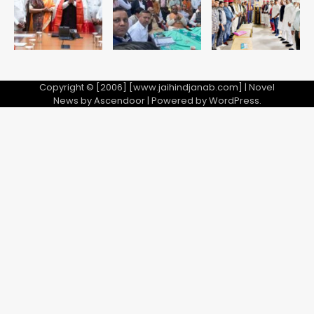
Copyright © [2006] [www.jaihindjanab.com] | Novel
News by
Ascendoor
| Powered by
WordPress
.