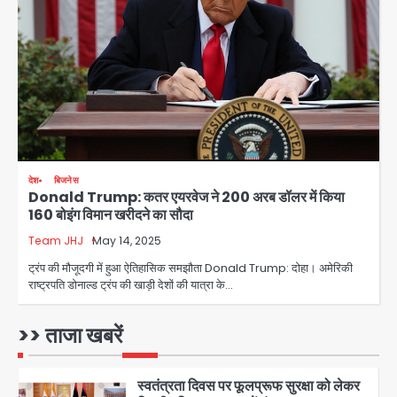
पेट्रोल बम से हमला
Rasra Assembly seat: बसपा के
इकलौते विधायक उमाशंकर सिंह का निधन, दो
साल से कैंसर से जूझ रहे थे
Avinash Kumar
4
डीएम अस्मिता लाल ने गोद में उठाकर दिया
अपनत्व का सहारा
Team JHJ
देश
बिजनेस
5
Donald Trump: कतर एयरवेज ने 200 अरब डॉलर में किया
160 बोइंग विमान खरीदने का सौदा
आॅपरेशन विस्टा 1.0: वीजा शर्तों का उल्लंघन
Team JHJ
May 14, 2025
करने वाले 11 बांग्लादेशी नागरिक सेंट्रल जिला
पुलिस के हत्थे चढ़े
ट्रंप की मौजूदगी में हुआ ऐतिहासिक समझौता Donald Trump: दोहा। अमेरिकी
Team JHJ
राष्ट्रपति डोनाल्ड ट्रंप की खाड़ी देशों की यात्रा के…
1
स्वतंत्रता दिवस पर फूलप्रूफ सुरक्षा को लेकर
>> ताजा खबरें
दिल्ली पुलिस मुख्यालय में मंथन
Team JHJ
2