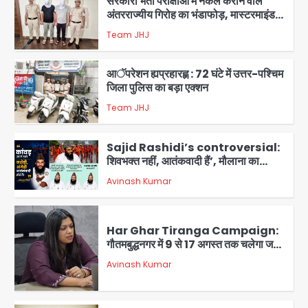
सरकारी भर्ती परीक्षाओं में नकल कराने वाले
अंतरराज्यीय गिरोह का भंडाफोड़, मास्टरमाइंड
समेत 7 गिरफ्तार
Team JHJ
3
आॅपरेशन ह्यप्रहारह्ण : 72 घंटे में उत्तर-पश्चिम
जिला पुलिस का बड़ा एक्शन
Team JHJ
4
Sajid Rashidi’s controversial:
शिवभक्त नहीं, आतंकवादी हैं’, मौलाना का
कांवड़ियों पर विवादित बयान, BJP विधायक ने
Avinash Kumar
कराई FIR, NSA की मांग
5
Har Ghar Tiranga Campaign:
गौतमबुद्धनगर में 9 से 17 अगस्त तक चलेगा जन-
जागरूकता महाअभियान, डीएम ने की समीक्षा
Avinash Kumar
बैठक
1