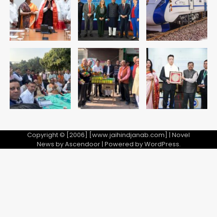
Copyright © [2006] [www.jaihindjanab.com] | Novel
News by
Ascendoor
| Powered by
WordPress
.