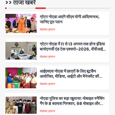
>> ताजा खबरें
jai hind janab
1
ग्रेटर नोएडा आएंगे सीएम योगी आदित्यनाथ,
जानिए पूरा प्लान
मोहम्मद इमरान
2
ग्रेटर नोएडा में 11 से 13 अगस्त तक होगा इंडिया
बायोएनर्जी एंड टेक एक्सपो-2026, वीवीआईपी
मूवमेंट को लेकर प्रशासन अलर्ट
मोहम्मद इमरान
3
आईएमएस नोएडा में छात्रों के लिए बूटकैंप
आयोजित, मीडिया, आईटी और मैनेजमेंट की
बारीकियों से हुए रूबरू
मोहम्मद इमरान
4
नोएडा पुलिस का बड़ा खुलासा: मोबाइल स्नैचिंग
गैंग के 8 बदमाश गिरफ्तार, 98 मोबाइल और
सैकड़ों पार्ट्स बरामद
मोहम्मद इमरान
5