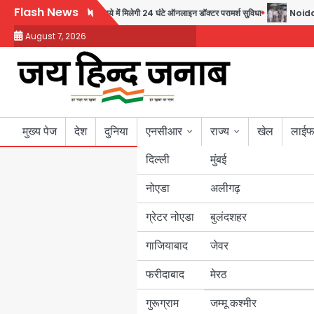
Skip
Flash News
 पहल, अब सिर्फ 30 रुपये में मिलेगी 24 घंटे ऑनलाइन डॉक्टर परामर्श सुविधा
Noida Author
to
August 7, 2026
content
मुख्य पेज
देश
दुनिया
एनसीआर
राज्य
खेल
लाईफ
दिल्ली
मुंबई
नोएडा
उत्तर प्रदेश
अलीगढ़
ग्रेटर नोएडा
बुलंदशहर
बिहार
गाजियाबाद
जेवर
पंजाब
फरीदाबाद
मेरठ
हरियाणा
गुरूग्राम
जम्मू कश्मीर