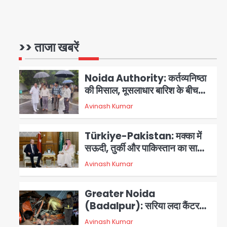
3 स्टार रेटिंग
Felix Hospital Noida:
फेलिक्स हॉस्पिटल और नोएडा लोक मंच
की पहल, अब सिर्फ 30 रुपये में मिलेगी
>> ताजा खबरें
1
Avinash Kumar
24 घंटे ऑनलाइन डॉक्टर परामर्श
सुविधा
Noida Authority: कर्तव्यनिष्ठा
की मिसाल, मूसलाधार बारिश के बीच
नोएडा प्राधिकरण ने संभाला मोर्चा,
Avinash Kumar
सेक्टर 105 आरडब्ल्यूए ने जताया
2
आभार
Türkiye-Pakistan: मक्का में
सऊदी, तुर्की और पाकिस्तान का साझा
रक्षा समझौता, जानें इसके मायने
Avinash Kumar
3
Greater Noida
(Badalpur): सरिया लदा कैंटर
अनियंत्रित होकर घुसा किराना दुकान
Avinash Kumar
4