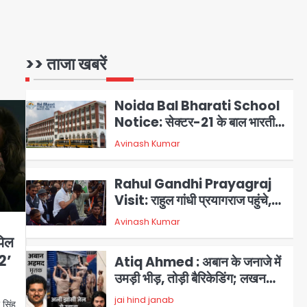
Congress Mission 2027:
गाजियाबाद कांग्रेस के सह-पर्यवेक्षक
बने सतेन्द्र शर्मा, गौतमबुद्धनगर नेताओं
Avinash Kumar
1
ने जताया आभार
>> ताजा खबरें
Noida Bal Bharati School
Notice: सेक्टर-21 के बाल भारती
स्कूल में बिना खिड़की-वेंटिलेशन
Avinash Kumar
2
बेसमेंट में चल रही थी 8वीं की क्लास,
NCPCR की शिकायत पर भेजा
Rahul Gandhi Prayagraj
नोटिस
Visit: राहुल गांधी प्रयागराज पहुंचे,
साथ में प्रियंका की बेटी मिराया; केपी
Avinash Kumar
3
ग्राउंड में छात्रों से संवाद, सिर्फ 5
हजार मौजूद
पिल
Atiq Ahmed : अबान के जनाजे में
 2’
उमड़ी भीड़, तोड़ी बैरिकेडिंग; लखनऊ
जेल से लखनऊ पहुंचा उमर
jai hind janab
4
सिंह