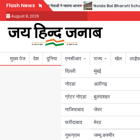
Skip
Flash News
्द्र शर्मा, गौतमबुद्धनगर नेताओं ने जताया आभार
Noida Bal Bharati School Notice: सेक्ट
to
August 8, 2026
content
मुख्य पेज
देश
दुनिया
एनसीआर
राज्य
खेल
लाईफ
दिल्ली
मुंबई
नोएडा
उत्तर प्रदेश
अलीगढ़
ग्रेटर नोएडा
बुलंदशहर
बिहार
गाजियाबाद
जेवर
पंजाब
फरीदाबाद
मेरठ
हरियाणा
गुरूग्राम
जम्मू कश्मीर