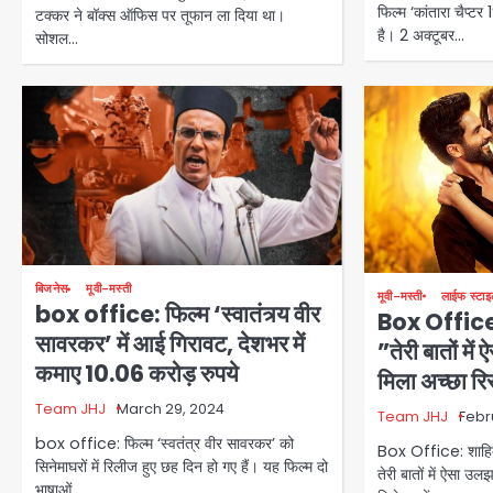
फिल्म ‘कांतारा चैप्ट
टक्कर ने बॉक्स ऑफिस पर तूफान ला दिया था।
है। 2 अक्टूबर…
सोशल…
बिजनेस
मूवी-मस्ती
मूवी-मस्ती
लाईफ स्टा
box office: फिल्म ‘स्वातंत्र्य वीर
Box Office
सावरकर’ में आई गिरावट, देशभर में
”तेरी बातों मे
कमाए 10.06 करोड़ रुपये
मिला अच्छा रिस
Team JHJ
March 29, 2024
Team JHJ
Febr
box office: फिल्म ‘स्वतंत्र वीर सावरकर’ को
Box Office: शाहिद
सिनेमाघरों में रिलीज हुए छह दिन हो गए हैं। यह फिल्म दो
तेरी बातों में ऐसा उ
भाषाओं…