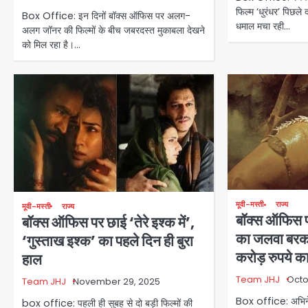
फिल्म ‘धुरंधर’ पिछले
Box Office: इन दिनों बॉक्स ऑफिस पर अलग-
धमाल मचा रही…
अलग जॉनर की फिल्मों के बीच जबरदस्त मुकाबला देखने
को मिल रहा है।…
मूवी-मस्ती
राज्य
मूवी-मस्ती
राज्य
बॉक्स ऑफिस पर
बॉक्स ऑफिस पर छाई ‘तेरे इश्क में’,
का जलवा बरक
‘गुस्ताख इश्क’ का पहले दिन ही बुरा
करोड़ रुपये क
हाल
Team JHJ
Octo
Team JHJ
November 29, 2025
Box office: अभिनेत
box office: पहली ही सुबह से दो बड़ी फिल्मों की