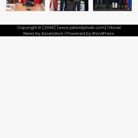
Copyright © [2006] [www.jaihindjanab.com] | Novel
News by
Ascendoor
| Powered by
WordPress
.