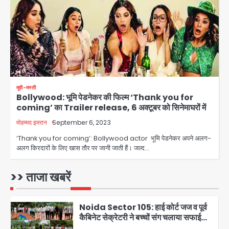
जिला अस्पताल में फॉल सीलिंग गिरी, गायनो
OT गैलरी में बड़ा हादसा टला; मरीजों की सुरक्षा
Avinash Kumar
पर उठे सवाल
3
Congress Mission 2027:
गाजियाबाद कांग्रेस के सह-पर्यवेक्षक बने
सतेन्द्र शर्मा, गौतमबुद्धनगर नेताओं ने जताया
Avinash Kumar
आभार
4
मूवी-मस्ती
Bollywood: भूमि पेडनेकर की फिल्म ‘Thank you for
Noida Bal Bharati School
coming’ का Trailer release, 6 अक्टूबर को सिनेमाघरों में
Notice: सेक्टर-21 के बाल भारती स्कूल में
बिना खिड़की-वेंटिलेशन बेसमेंट में चल रही थी
मोहम्मद इमरान
September 6, 2023
Avinash Kumar
8वीं की क्लास, NCPCR की शिकायत पर
5
‘Thank you for coming’: Bollywood actor भूमि पेडनेकर अपने अलग-
भेजा नोटिस
अलग किरदारों के लिए खास तौर पर जानी जाती हैं। जल्द…
Assam Floods: सलमान खान का
‘आशियाना’ अभियान – 500 बाढ़रोधी घर,
220 तैयार; जुबीन गर्ग की विरासत और बॉलीवुड
>> ताजा खबरें
Avinash Kumar
सितारों का जमीनी सहयोग
1
Noida Sector 105: हाई कोर्ट जज व पूर्व
कैबिनेट सेक्रेटरी ने बच्चों संग चलाया सफाई
अभियान, 160 किलो कूड़ा हटाया