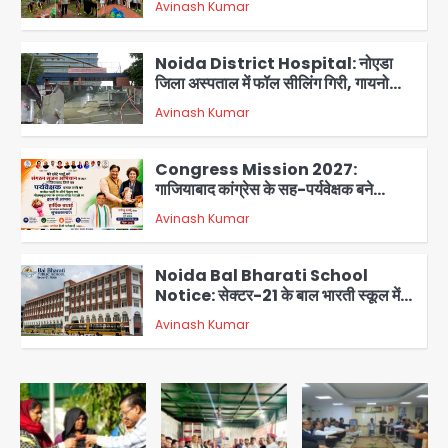
Avinash Kumar
2
Noida District Hospital: नोएडा
जिला अस्पताल में फॉल सीलिंग गिरी, गायनो
OT गैलरी में बड़ा हादसा टला; मरीजों की सुरक्षा
Avinash Kumar
पर उठे सवाल
3
Congress Mission 2027:
गाजियाबाद कांग्रेस के सह-पर्यवेक्षक बने
सतेन्द्र शर्मा, गौतमबुद्धनगर नेताओं ने जताया
Avinash Kumar
आभार
4
Noida Bal Bharati School
Notice: सेक्टर-21 के बाल भारती स्कूल में
बिना खिड़की-वेंटिलेशन बेसमेंट में चल रही थी
Avinash Kumar
8वीं की क्लास, NCPCR की शिकायत पर
5
भेजा नोटिस
Assam Floods: सलमान खान का
‘आशियाना’ अभियान – 500 बाढ़रोधी घर,
220 तैयार; जुबीन गर्ग की विरासत और बॉलीवुड
Avinash Kumar
सितारों का जमीनी सहयोग
1