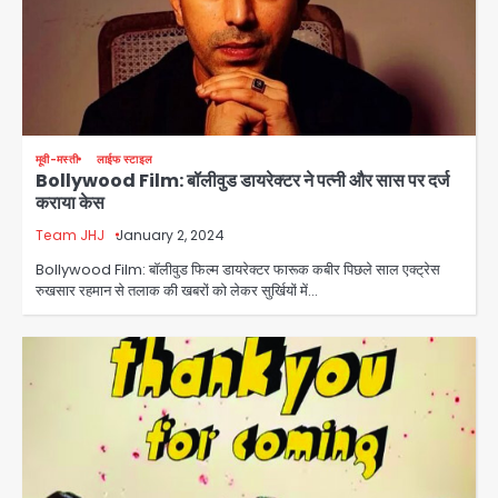
मूवी-मस्ती
लाईफ स्टाइल
Bollywood Film: बॉलीवुड डायरेक्टर ने पत्नी और सास पर दर्ज
कराया केस
Team JHJ
January 2, 2024
Bollywood Film: बॉलीवुड फिल्म डायरेक्टर फारूक कबीर पिछले साल एक्ट्रेस
रुखसार रहमान से तलाक की खबरों को लेकर सुर्खियों में…
Noida Sector 105: हाई कोर्ट जज व पूर्व
कैबिनेट सेक्रेटरी ने बच्चों संग चलाया सफाई
अभियान, 160 किलो कूड़ा हटाया
Avinash Kumar
2
Noida District Hospital: नोएडा