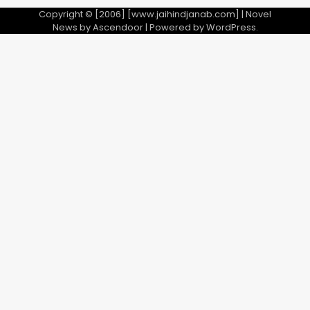
Copyright © [2006] [www.jaihindjanab.com] | Novel
News by
Ascendoor
| Powered by
WordPress
.