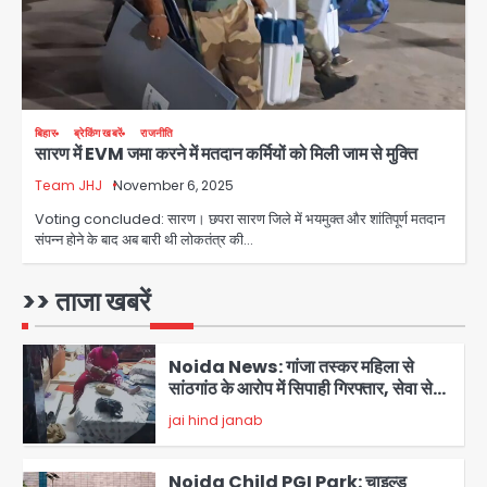
Jharkhand PSC Exam Scam:
रांची में छात्रों का आंदोलन तेज, सरकार से
बातचीत को तैयार, रखीं दो बड़ी शर्तें
jai hind janab
4
नोएडा में IPS अधिकारी बनकर बुजुर्ग को किया
बिहार
ब्रेकिंग खबरें
राजनीति
सारण में EVM जमा करने में मतदान कर्मियों को मिली जाम से मुक्ति
डिजिटल अरेस्ट, 22 लाख रुपये की ठगी
Team JHJ
November 6, 2025
jai hind janab
5
Voting concluded: सारण। छपरा सारण जिले में भयमुक्त और शांतिपूर्ण मतदान
संपन्न होने के बाद अब बारी थी लोकतंत्र की…
Noida Authority: जांच के घेरे में प्लानिंग
विभाग, GM मीना भार्गव पर उठ रहे सवाल,
कार्रवाई में देरी पर भी चर्चा तेज
>> ताजा खबरें
jai hind janab
1
Noida News: गांजा तस्कर महिला से
सांठगांठ के आरोप में सिपाही गिरफ्तार, सेवा से
बर्खास्त, कई पुलिसकर्मियों में डर
jai hind janab
2
Noida Child PGI Park: चाइल्ड