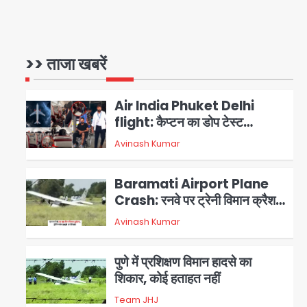
Parshvanath Building
Shooting: सिक्योरिटी गार्ड की
गोली से 17 वर्षीय किशोर की मौत
>> ताजा खबरें
Avinash Kumar
1
Air India Phuket Delhi
flight: कैप्टन का डोप टेस्ट
पॉजिटिव, 17 घायल; DGCA जांच
Avinash Kumar
2
जारी
Baramati Airport Plane
Crash: रनवे पर ट्रेनी विमान क्रैश,
जांच शुरू
Avinash Kumar
3
पुणे में प्रशिक्षण विमान हादसे का
शिकार, कोई हताहत नहीं
Team JHJ
4