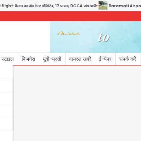
: कैप्टन का डोप टेस्ट पॉजिटिव, 17 घायल; DGCA जांच जारी
Baramati Airport Plane
 स्टाइल
बिजनेस
मूवी-मस्ती
वायरल खबरें
ई-पेपर
संपर्क करें