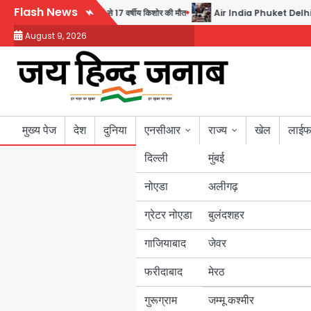
Skip
Flash News
्योरिटी गार्ड की गोली से 17 वर्षीय किशोर की मौत
Air India Phuket Delhi flight
to
August 9, 2026
content
मुख्य पेज
देश
दुनिया
एनसीआर
राज्य
खेल
लाईफ
दिल्ली
मुंबई
नोएडा
उत्तर प्रदेश
अलीगढ़
ग्रेटर नोएडा
बुलंदशहर
बिहार
गाजियाबाद
जेवर
पंजाब
फरीदाबाद
मेरठ
हरियाणा
गुरूग्राम
जम्मू कश्मीर