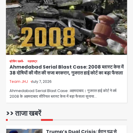
अब पहला स्थान हासिल करना लक्ष्य: डीएम
Team JHJ
3
28 साल बाद कानून के शिकंजे में आया हत्या का
फरार आरोपी
Team JHJ
ब्रेकिंग खबरें
महाराष्ट्र
Ahmedabad Serial Blast Case: 2008 ब्लास्ट केस में
4
38 दोषियों की मौत की सजा बरकरार, गुजरात हाई कोर्ट का बड़ा फैसला
Team JHJ
July 7, 2026
डबल मर्डर का मुख्य साजिशकर्ता क्राइम ब्रांच
Ahmedabad Serial Blast Case: अहमदाबाद। गुजरात हाई कोर्ट ने वर्ष
के हत्थे
2008 के अहमदाबाद सीरियल ब्लास्ट केस में बड़ा फैसला सुनाया…
Team JHJ
>> ताजा खबरें
5
Trump’s Dual Crisis: ईरान युद्ध से