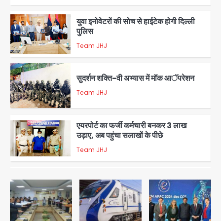
युवा इनोवेटरों की सोच से हाईटेक होगी दिल्ली
पुलिस
Team JHJ
3
सुदर्शन शक्ति-वी अभ्यास में मॉक आॅपरेशन
Team JHJ
4
एयरपोर्ट का फर्जी कर्मचारी बनकर 3 लाख
उड़ाए, अब पहुंचा सलाखों के पीछे
Team JHJ
5
Noida Sector-49: सेक्टर-49 में 18
साल की मेड ने की खुदकुशी, शरीर पर नहीं मिली
कोई बाहरी
Avinash Kumar
1