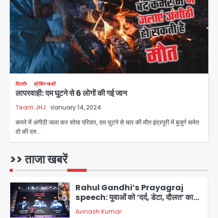
Team JHJ
3
सुदर्शन शक्ति-वी अभ्यास में मॉक आॅपरेशन
Team JHJ
4
एयरपोर्ट का फर्जी कर्मचारी बनकर 3 लाख
दिल्ली
ब्रेकिंग खबरें
लापरवाही: दम घुटने से 6 लोगों की गई जान
उड़ाए, अब पहुंचा सलाखों के पीछे
Team JHJ
January 14, 2024
Team JHJ
5
कमरे में अंगीठी जला कर सोया परिवार, दम घुटने से चार की मौत इंद्रपुरी में बुजुर्ग समेत
दो की दम…
Noida Sector-49: सेक्टर-49 में 18
साल की मेड ने की खुदकुशी, शरीर पर नहीं मिली
कोई बाहरी
>> ताजा खबरें
Avinash Kumar
1
Rahul Gandhi’s Prayagraj
speech: युवाओं को ‘दर्द, डेटा, दौलत’ का
संदेश, बीजेपी का वार
Avinash Kumar
2