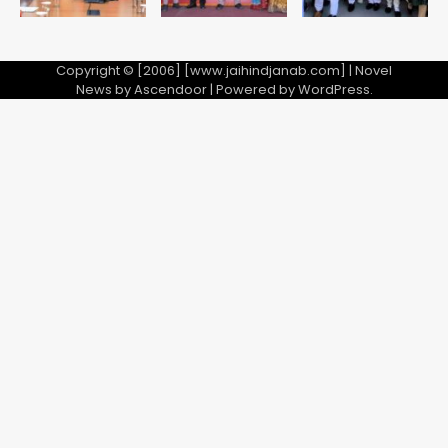
Copyright © [2006] [www.jaihindjanab.com] | Novel
News by
Ascendoor
| Powered by
WordPress
.