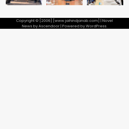
Copyright © [2006] [www.jaihindjanab.com] | Novel
News by
Ascendoor
| Powered by
WordPress
.