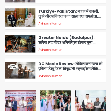
2
Türkiye-Pakistan: मक्का में सऊदी,
तुर्की और पाकिस्तान का साझा रक्षा समझौता,
जानें इसके मायने
Avinash Kumar
3
Greater Noida (Badalpur):
सरिया लदा कैंटर अनियंत्रित होकर घुसा
किराना दुकान में , ड्राइवर की मौत
Avinash Kumar
4
DC Movie Review: लोकेश कनगराज की
एक्टिंग डेब्यू फिल्म विजुअली स्ट्राइकिंग लेकिन
स्क्रीनप्ले में कमजोर, लेकिन कहानी अधूरी रह
Avinash Kumar
5
गई, 3 स्टार रेटिंग
Felix Hospital Noida: फेलिक्स
हॉस्पिटल और नोएडा लोक मंच की पहल, अब
सिर्फ 30 रुपये में मिलेगी 24 घंटे ऑनलाइन
Avinash Kumar
1
डॉक्टर परामर्श सुविधा