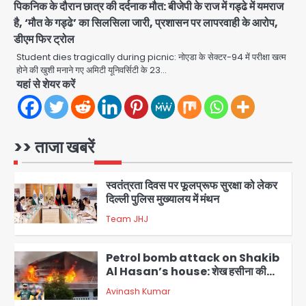
पिकनिक के दौरान छात्र की दर्दनाक मौत: बीजेपी के राज में गड्ढे में यमराज
डीएम अस्मिता लाल ने गोद में उठाकर दिया
है, ‘मौत के गड्ढे’ का सिलसिला जारी, प्रशासन पर लापरवाही के आरोप,
अपनत्व का सहारा
डीएम फिर ट्रोल
Team JHJ
Student dies tragically during picnic: नोएडा के सेक्टर-94 में परीक्षा खत्म
5
होने की खुशी मनाने गए अमिटी यूनिवर्सिटी के 23…
यहां से शेयर करें
आॅपरेशन विस्टा 1.0: वीजा शर्तों का उल्लंघन
करने वाले 11 बांग्लादेशी नागरिक सेंट्रल जिला
पुलिस के हत्थे चढ़े
Team JHJ
1
>> ताजा खबरें
स्वतंत्रता दिवस पर फूलप्रूफ सुरक्षा को लेकर
दिल्ली पुलिस मुख्यालय में मंथन
Team JHJ
2
Petrol bomb attack on Shakib
Al Hasan’s house: शेख हसीना की
वर्चुअल प्रेस कॉन्फ्रेंस में जुड़ने पर भड़का
Avinash Kumar
गुस्सा, शाकिब अल हसन के मगुरा स्थित घर पर
3
पेट्रोल बम से हमला