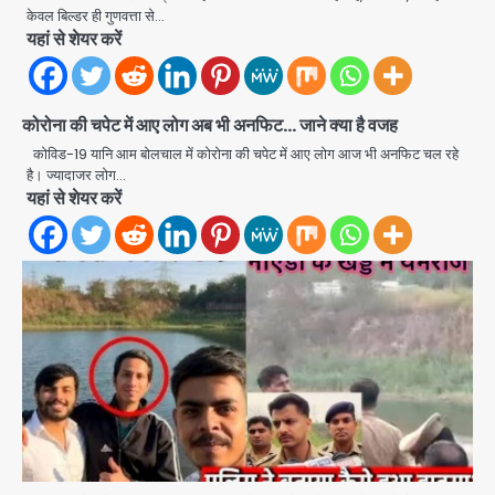
केवल बिल्डर ही गुणवत्ता से…
यहां से शेयर करें
कोरोना की चपेट में आए लोग अब भी अनफिट… जाने क्या है वजह
कोविड-19 यानि आम बोलचाल में कोरोना की चपेट में आए लोग आज भी अनफिट चल रहे
स्वतंत्रता दिवस पर फूलप्रूफ सुरक्षा को लेकर
है। ज्यादाजर लोग…
दिल्ली पुलिस मुख्यालय में मंथन
यहां से शेयर करें
Team JHJ
2
Petrol bomb attack on Shakib
Al Hasan’s house: शेख हसीना की
वर्चुअल प्रेस कॉन्फ्रेंस में जुड़ने पर भड़का
Avinash Kumar
गुस्सा, शाकिब अल हसन के मगुरा स्थित घर पर
3
पेट्रोल बम से हमला
Rasra Assembly seat: बसपा के
इकलौते विधायक उमाशंकर सिंह का निधन, दो
साल से कैंसर से जूझ रहे थे
Avinash Kumar
4