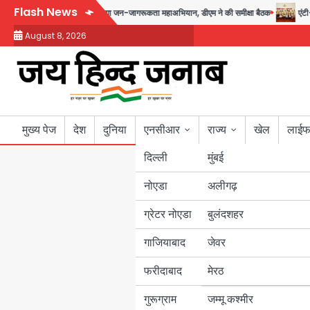
Skip
Flash News
9 से 17 अगस्त तक चलेगा जन-जागरूकता महाअभियान, डीएम ने की समीक्षा बैठक
एंटी-बर्
to
August 8, 2026
content
मुख्य पेज
देश
दुनिया
एनसीआर
राज्य
खेल
लाईफ
दिल्ली
मुंबई
नोएडा
उत्तर प्रदेश
अलीगढ़
ग्रेटर नोएडा
बुलंदशहर
बिहार
गाजियाबाद
जेवर
पंजाब
फरीदाबाद
मेरठ
हरियाणा
गुरूग्राम
जम्मू कश्मीर