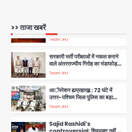
17 अगस्त तक चलेगा जन-जागरूकता
Avinash Kumar
महाअभियान, डीएम ने की समीक्षा बैठक
1
एंटी-बर्गलरी सेल की बड़ी कामयाबी,
>> ताजा खबरें
चोरी के माल की खरीद-फरोख्त करने
वाले गिरोह का भंडाफोड़
Team JHJ
2
सरकारी भर्ती परीक्षाओं में नकल कराने
वाले अंतरराज्यीय गिरोह का भंडाफोड़,
मास्टरमाइंड समेत 7 गिरफ्तार
Team JHJ
3
आॅपरेशन ह्यप्रहारह्ण : 72 घंटे में
उत्तर-पश्चिम जिला पुलिस का बड़ा
एक्शन
Team JHJ
4
Sajid Rashidi’s
controversial: शिवभक्त नहीं,