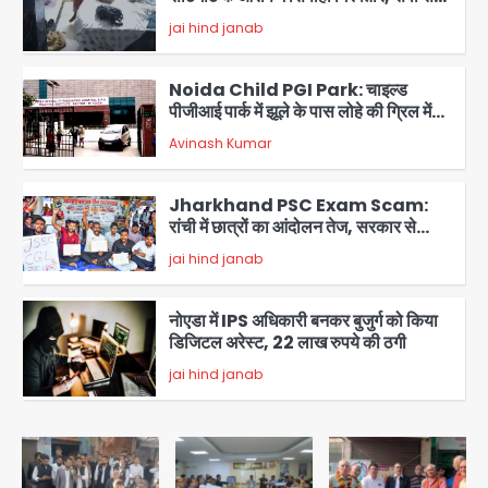
बर्खास्त, कई पुलिसकर्मियों में डर
jai hind janab
2
Noida Child PGI Park: चाइल्ड
पीजीआई पार्क में झूले के पास लोहे की ग्रिल में
उतरा करंट, 7 साल के बच्चे की हालत गंभीर,
Avinash Kumar
बिजली विभाग पर लापरवाही का आरोप
3
Jharkhand PSC Exam Scam:
रांची में छात्रों का आंदोलन तेज, सरकार से
बातचीत को तैयार, रखीं दो बड़ी शर्तें
jai hind janab
4
नोएडा में IPS अधिकारी बनकर बुजुर्ग को किया
डिजिटल अरेस्ट, 22 लाख रुपये की ठगी
jai hind janab
5
Noida Authority: जांच के घेरे में प्लानिंग
विभाग, GM मीना भार्गव पर उठ रहे सवाल,
कार्रवाई में देरी पर भी चर्चा तेज
jai hind janab
1