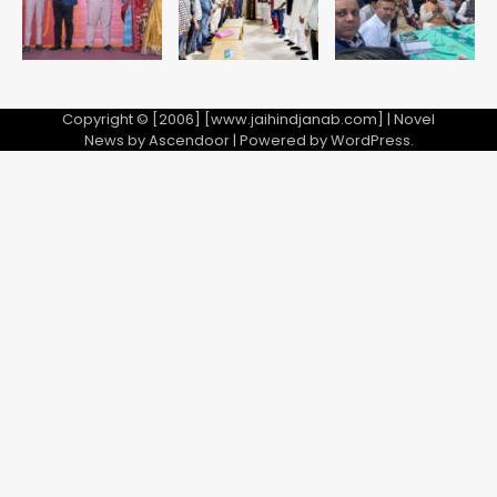
Copyright © [2006] [www.jaihindjanab.com] | Novel
News by
Ascendoor
| Powered by
WordPress
.