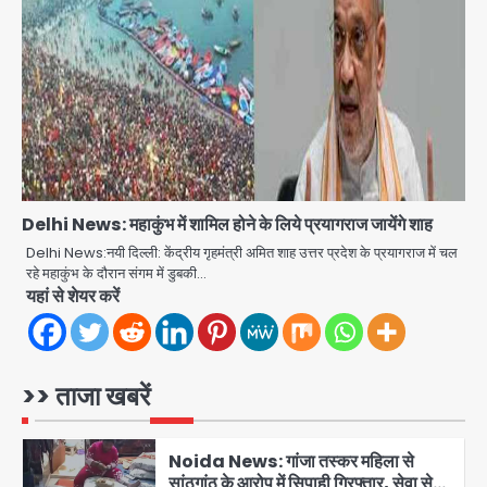
पीजीआई पार्क में झूले के पास लोहे की ग्रिल में
उतरा करंट, 7 साल के बच्चे की हालत गंभीर,
Avinash Kumar
बिजली विभाग पर लापरवाही का आरोप
3
Jharkhand PSC Exam Scam:
रांची में छात्रों का आंदोलन तेज, सरकार से
बातचीत को तैयार, रखीं दो बड़ी शर्तें
jai hind janab
4
नोएडा में IPS अधिकारी बनकर बुजुर्ग को किया
Delhi News: महाकुंभ में शामिल होने के लिये प्रयागराज जायेंगे शाह
डिजिटल अरेस्ट, 22 लाख रुपये की ठगी
Delhi News:नयी दिल्ली: केंद्रीय गृहमंत्री अमित शाह उत्तर प्रदेश के प्रयागराज में चल
jai hind janab
रहे महाकुंभ के दौरान संगम में डुबकी…
5
यहां से शेयर करें
Noida Authority: जांच के घेरे में प्लानिंग
विभाग, GM मीना भार्गव पर उठ रहे सवाल,
कार्रवाई में देरी पर भी चर्चा तेज
jai hind janab
>> ताजा खबरें
1
Noida News: गांजा तस्कर महिला से
सांठगांठ के आरोप में सिपाही गिरफ्तार, सेवा से