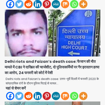
Delhi riots and Faizan’s death case: फैजान की मौत
मामले में CBI ने दाखिल की चार्जशीट, दो पुलिसकर्मियों पर गैर इरादतन हत्या
का आरोप, 24 फरवरी को कोर्ट में पेशी
Noida News: गांजा तस्कर महिला से
Delhi riots and Faizan’s death case: उत्तर-पूर्वी दिल्ली में फरवरी 2020 के
सांठगांठ के आरोप में सिपाही गिरफ्तार, सेवा से
सांप्रदायिक दंगों के दौरान पुलिस पिटाई से घायल…
बर्खास्त, कई पुलिसकर्मियों में डर
यहां से शेयर करें
jai hind janab
2
Noida Child PGI Park: चाइल्ड