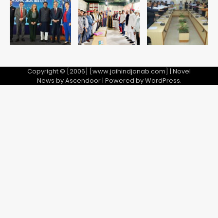
5
Copyright © [2006] [www.jaihindjanab.com] | Novel
News by
Ascendoor
| Powered by
WordPress
.