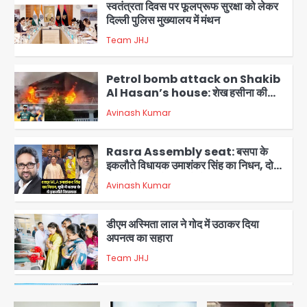
दिल्ली पुलिस मुख्यालय में मंथन
Team JHJ
2
Petrol bomb attack on Shakib
Al Hasan’s house: शेख हसीना की
वर्चुअल प्रेस कॉन्फ्रेंस में जुड़ने पर भड़का
Avinash Kumar
गुस्सा, शाकिब अल हसन के मगुरा स्थित घर पर
3
पेट्रोल बम से हमला
Rasra Assembly seat: बसपा के
इकलौते विधायक उमाशंकर सिंह का निधन, दो
साल से कैंसर से जूझ रहे थे
Avinash Kumar
4
डीएम अस्मिता लाल ने गोद में उठाकर दिया
अपनत्व का सहारा
Team JHJ
5
आॅपरेशन विस्टा 1.0: वीजा शर्तों का उल्लंघन
करने वाले 11 बांग्लादेशी नागरिक सेंट्रल जिला