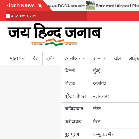
Skip
Flash News
 डोप टेस्ट पॉजिटिव, 17 घायल; DGCA जांच जारी
Baramati Airport Plane Crash: रनव
to
August 9, 2026
content
मुख्य पेज
देश
दुनिया
एनसीआर
राज्य
खेल
लाईफ
दिल्ली
मुंबई
नोएडा
उत्तर प्रदेश
अलीगढ़
ग्रेटर नोएडा
बुलंदशहर
बिहार
गाजियाबाद
जेवर
पंजाब
फरीदाबाद
मेरठ
हरियाणा
गुरूग्राम
जम्मू कश्मीर