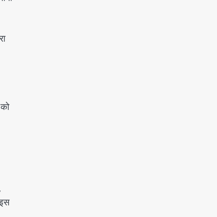
रा
 को
,
 इस