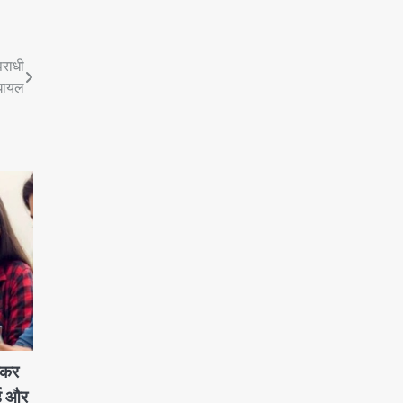
पराधी
घायल
लेकर
ाई और