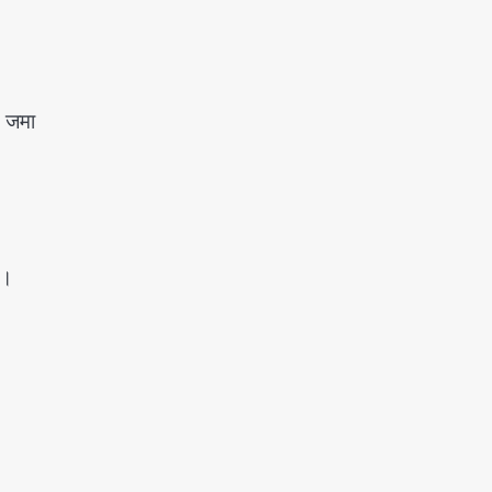
ि जमा
ै।