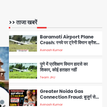
पॉजिटिव, 17 घायल; DGCA जांच
Avinash Kumar
1
जारी
Baramati Airport Plane
>> ताजा खबरें
,
Crash: रनवे पर ट्रेनी विमान क्रैश,
जांच शुरू
Avinash Kumar
2
पुणे में प्रशिक्षण विमान हादसे का
शिकार, कोई हताहत नहीं
Team JHJ
3
Greater Noida Gas
Connection Fraud: बुजुर्ग से
वीडियो कॉल पर 9.77 लाख की साइबर
Avinash Kumar
4
फ्रॉड
Taylor Swift: ट्रंप कैंपेन-व्हाइट